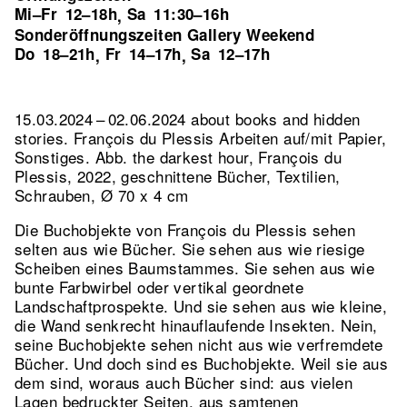
Mi–Fr
12–18h
Sa
11:30–16h
,
Sonderöffnungszeiten Gallery Weekend
Do
18–21h
Fr
14–17h
Sa
12–17h
,
,
15.03.2024 – 02.06.2024 about books and hidden
stories. François du Plessis Arbeiten auf/mit Papier,
Sonstiges.
Abb. the darkest hour, François du
Plessis, 2022, geschnittene Bücher, Textilien,
Schrauben, Ø 70 x 4 cm
Die Buchobjekte von François du Plessis sehen
selten aus wie Bücher. Sie sehen aus wie riesige
Scheiben eines Baumstammes. Sie sehen aus wie
bunte Farbwirbel oder vertikal geordnete
Landschaftprospekte. Und sie sehen aus wie kleine,
die Wand senkrecht hinauflaufende Insekten. Nein,
seine Buchobjekte sehen nicht aus wie verfremdete
Bücher. Und doch sind es Buchobjekte. Weil sie aus
dem sind, woraus auch Bücher sind: aus vielen
Lagen bedruckter Seiten, aus samtenen