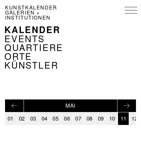
Direkt
KUNSTKALENDER
zum
GALERIEN +
Inhalt
INSTITUTIONEN
KALENDER
NAVIGATION
KALENDER
EVENTS
DE
QUARTIERE
ORTE
KÜNSTLER
MAI
01
02
03
04
05
06
07
08
09
10
11
12