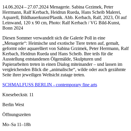
14.06.2024 – 27.07.2024 Menagerie. Sabina Grzimek, Peter
Herrmann, Ralf Kerbach, Heidrun Rueda, Hans Scheib Malerei,
Aquarell, Bildhauerkunst/Plastik.
Abb. Kerbach, Ralf, 2023, Öl auf
Leinwand, 120 x 90 cm, Photo: Ralf Kerbach / VG Bild-Kunst,
Bonn 2024
Diesen Sommer verwandelt sich die Galerie Poll in eine
„Menagerie“: Heimische und exotische Tiere treten auf, gemalt,
geformt oder aquarelliert von Sabina Grzimek, Peter Herrmann, Ralf
Kerbach, Heidrun Rueda und Hans Scheib. Ihre teils für die
Ausstellung entstandenen Ölgemälde, Skulpturen und
Papierarbeiten treten in einen Dialog miteinander – und lassen im
vergleichenden Blick die „animalische“, wilde oder auch gezähmte
Seite ihrer jeweiligen Weltsicht zutage treten.
SCHMALFUSS BERLIN - contemporary fine arts
Knesebeckstr. 11
Berlin West
Öffnungszeiten
Mo–Sa
11–18h