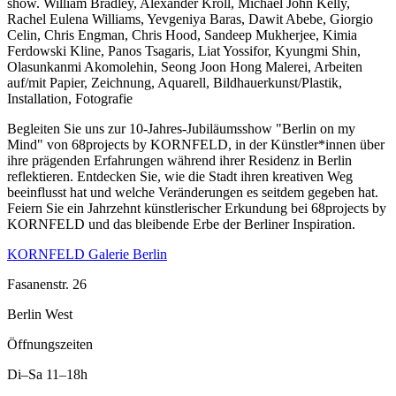
show. William Bradley, Alexander Kroll, Michael John Kelly,
Rachel Eulena Williams, Yevgeniya Baras, Dawit Abebe, Giorgio
Celin, Chris Engman, Chris Hood, Sandeep Mukherjee, Kimia
Ferdowski Kline, Panos Tsagaris, Liat Yossifor, Kyungmi Shin,
Olasunkanmi Akomolehin, Seong Joon Hong Malerei, Arbeiten
auf/mit Papier, Zeichnung, Aquarell, Bildhauerkunst/Plastik,
Installation, Fotografie
Begleiten Sie uns zur 10-Jahres-Jubiläumsshow "Berlin on my
Mind" von 68projects by KORNFELD, in der Künstler*innen über
ihre prägenden Erfahrungen während ihrer Residenz in Berlin
reflektieren. Entdecken Sie, wie die Stadt ihren kreativen Weg
beeinflusst hat und welche Veränderungen es seitdem gegeben hat.
Feiern Sie ein Jahrzehnt künstlerischer Erkundung bei 68projects by
KORNFELD und das bleibende Erbe der Berliner Inspiration.
KORNFELD Galerie Berlin
Fasanenstr. 26
Berlin West
Öffnungszeiten
Di–Sa
11–18h