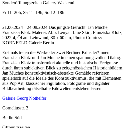
Sonderöffnungszeiten Gallery Weekend
Fr
11–20h
,
Sa
11–19h
,
So
12–18h
21.06.2024 – 24.08.2024 Das jüngste Gerücht. Jan Muche,
Franziska Klotz Malerei.
Abb. Lenya - blue Skirt, Franziska Klotz,
2022´4, Öl auf Leinwand, 80 x 60 cm, Photo: Courtesy
KORNFELD Galerie Berlin
Erstmals treten die Werke der zwei Berliner Künstler*innen
Franziska Klotz und Jan Muche in einen spannungsvollen Dialog.
Franziska Klotz transformiert aktuelle und historische Ereignisse
durch ihren subjektiven Blick zu zeitgenössischen Historienbildern,
Jan Muches konstruktivistisch-abstrakte Gemälde referieren
spielerisch auf die Ideale des Konstruktivismus, die mit Elementen
aus Pop Art, klassischer Figuration, Fotografie und digitaler
Bildbearbeitung rätselhafte Bildwelten entstehen lassen.
Galerie Georg Nothelfer
Corneliusstr. 3
Berlin Süd
Öffnungszeiten