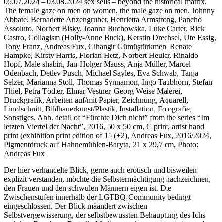
05.07.2024 – 03.08.2024 sex sells – beyond the historical matrix.
The female gaze on men on women, the male gaze on men. Johnny
Abbate, Bernadette Anzengruber, Henrietta Armstrong, Pancho
Assoluto, Norbert Bisky, Joanna Buchowska, Luke Carter, Rick
Castro, Collagism (Holly-Anne Buck), Kerstin Drechsel, Ute Essig,
Tony Franz, Andreas Fux, Cihangir Gümüştürkmen, Renate
Hampke, Kirsty Harris, Florian Hetz, Norbert Heuler, Rinaldo
Hopf, Male shabiri, Jan-Holger Mauss, Anja Müller, Marcel
Odenbach, Detlev Pusch, Michael Sayles, Eva Schwab, Tanja
Selzer, Marianna Stoll, Thomas Synnamon, Ingo Taubhorn, Stefan
Thiel, Petra Tödter, Elmar Vestner, Georg Weise Malerei,
Druckgrafik, Arbeiten auf/mit Papier, Zeichnung, Aquarell,
Linolschnitt, Bildhauerkunst/Plastik, Installation, Fotografie,
Sonstiges.
Abb. detail of “Fürchte Dich nicht” from the series “Im
letzten Viertel der Nacht”, 2016, 50 x 50 cm, C print, artist hand
print (exhibition print edition of 15 (+2), Andreas Fux, 2016/2024,
Pigmentdruck auf Hahnemühlen-Baryta, 21 x 29,7 cm, Photo:
Andreas Fux
Der hier verhandelte Blick, gerne auch erotisch und bisweilen
explizit verstanden, möchte die Selbstermächtigung nachzeichnen,
den Frauen und den schwulen Männern eigen ist. Die
Zwischenstufen innerhalb der LGTBQ-Community bedingt
eingeschlossen. Der Blick mäandert zwischen
Selbstvergewisserung, der selbstbewussten Behauptung des Ichs