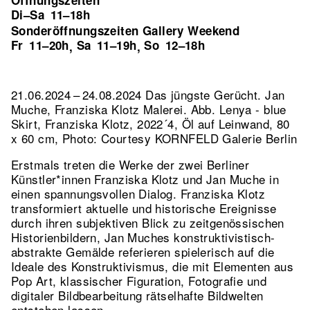
Öffnungszeiten
Di–Sa
11–18h
Sonderöffnungszeiten Gallery Weekend
Fr
11–20h
Sa
11–19h
So
12–18h
,
,
21.06.2024 – 24.08.2024 Das jüngste Gerücht. Jan
Muche, Franziska Klotz Malerei.
Abb. Lenya - blue
Skirt, Franziska Klotz, 2022´4, Öl auf Leinwand, 80
x 60 cm, Photo: Courtesy KORNFELD Galerie Berlin
Erstmals treten die Werke der zwei Berliner
Künstler*innen Franziska Klotz und Jan Muche in
einen spannungsvollen Dialog. Franziska Klotz
transformiert aktuelle und historische Ereignisse
durch ihren subjektiven Blick zu zeitgenössischen
Historienbildern, Jan Muches konstruktivistisch-
abstrakte Gemälde referieren spielerisch auf die
Ideale des Konstruktivismus, die mit Elementen aus
Pop Art, klassischer Figuration, Fotografie und
digitaler Bildbearbeitung rätselhafte Bildwelten
entstehen lassen.