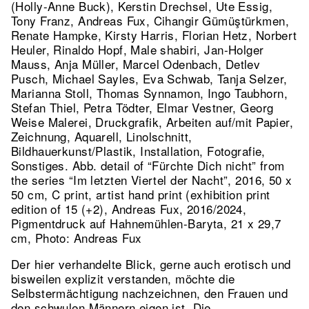
(Holly-Anne Buck), Kerstin Drechsel, Ute Essig,
Tony Franz, Andreas Fux, Cihangir Gümüştürkmen,
Renate Hampke, Kirsty Harris, Florian Hetz, Norbert
Heuler, Rinaldo Hopf, Male shabiri, Jan-Holger
Mauss, Anja Müller, Marcel Odenbach, Detlev
Pusch, Michael Sayles, Eva Schwab, Tanja Selzer,
Marianna Stoll, Thomas Synnamon, Ingo Taubhorn,
Stefan Thiel, Petra Tödter, Elmar Vestner, Georg
Weise Malerei, Druckgrafik, Arbeiten auf/mit Papier,
Zeichnung, Aquarell, Linolschnitt,
Bildhauerkunst/Plastik, Installation, Fotografie,
Sonstiges.
Abb. detail of “Fürchte Dich nicht” from
the series “Im letzten Viertel der Nacht”, 2016, 50 x
50 cm, C print, artist hand print (exhibition print
edition of 15 (+2), Andreas Fux, 2016/2024,
Pigmentdruck auf Hahnemühlen-Baryta, 21 x 29,7
cm, Photo: Andreas Fux
Der hier verhandelte Blick, gerne auch erotisch und
bisweilen explizit verstanden, möchte die
Selbstermächtigung nachzeichnen, den Frauen und
den schwulen Männern eigen ist. Die