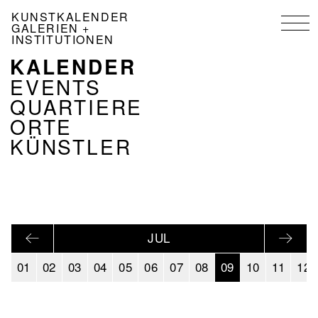
Direkt
KUNSTKALENDER
zum
GALERIEN +
Inhalt
INSTITUTIONEN
KALENDER
NAVIGATION
KALENDER
EVENTS
DE
QUARTIERE
ORTE
KÜNSTLER
JUL
01
02
03
04
05
06
07
08
09
10
11
12