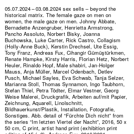
05.07.2024 – 03.08.2024 sex sells – beyond the
historical matrix. The female gaze on men on
women, the male gaze on men. Johnny Abbate,
Bernadette Anzengruber, Henrietta Armstrong,
Pancho Assoluto, Norbert Bisky, Joanna
Buchowska, Luke Carter, Rick Castro, Collagism
(Holly-Anne Buck), Kerstin Drechsel, Ute Essig,
Tony Franz, Andreas Fux, Cihangir Gümüştürkmen,
Renate Hampke, Kirsty Harris, Florian Hetz, Norbert
Heuler, Rinaldo Hopf, Male shabiri, Jan-Holger
Mauss, Anja Müller, Marcel Odenbach, Detlev
Pusch, Michael Sayles, Eva Schwab, Tanja Selzer,
Marianna Stoll, Thomas Synnamon, Ingo Taubhorn,
Stefan Thiel, Petra Tödter, Elmar Vestner, Georg
Weise Malerei, Druckgrafik, Arbeiten auf/mit Papier,
Zeichnung, Aquarell, Linolschnitt,
Bildhauerkunst/Plastik, Installation, Fotografie,
Sonstiges.
Abb. detail of “Fürchte Dich nicht” from
the series “Im letzten Viertel der Nacht”, 2016, 50 x
50 cm, C print, artist hand print (exhibition print