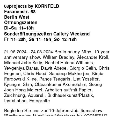
68projects by KORNFELD
Fasanenstr. 68
Berlin West
Öffnungszeiten
Di–Sa
11–18h
Sonderöffnungszeiten Gallery Weekend
Fr
11–20h
Sa
11–19h
So
12–18h
,
,
21.06.2024 – 24.08.2024 Berlin on my Mind. 10-year
anniversary show. William Bradley, Alexander Kroll,
Michael John Kelly, Rachel Eulena Williams,
Yevgeniya Baras, Dawit Abebe, Giorgio Celin, Chris
Engman, Chris Hood, Sandeep Mukherjee, Kimia
Ferdowski Kline, Panos Tsagaris, Liat Yossifor,
Kyungmi Shin, Olasunkanmi Akomolehin, Seong
Joon Hong Malerei, Arbeiten auf/mit Papier,
Zeichnung, Aquarell, Bildhauerkunst/Plastik,
Installation, Fotografie
Begleiten Sie uns zur 10-Jahres-Jubiläumsshow
"Berlin on my Mind" von 68projects by KORNFELD,