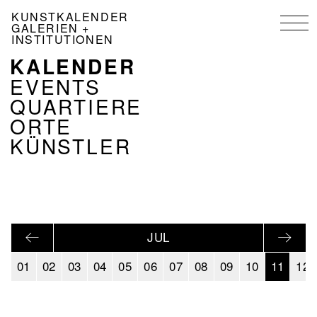
Direkt
KUNSTKALENDER
zum
GALERIEN +
Inhalt
INSTITUTIONEN
KALENDER
NAVIGATION
KALENDER
EVENTS
DE
QUARTIERE
ORTE
KÜNSTLER
JUL
01
02
03
04
05
06
07
08
09
10
11
12