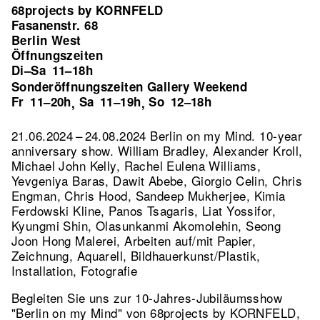
68projects by KORNFELD
Fasanenstr. 68
Berlin West
Öffnungszeiten
Di–Sa
11–18h
Sonderöffnungszeiten Gallery Weekend
Fr
11–20h
Sa
11–19h
So
12–18h
,
,
21.06.2024 – 24.08.2024 Berlin on my Mind. 10-year
anniversary show. William Bradley, Alexander Kroll,
Michael John Kelly, Rachel Eulena Williams,
Yevgeniya Baras, Dawit Abebe, Giorgio Celin, Chris
Engman, Chris Hood, Sandeep Mukherjee, Kimia
Ferdowski Kline, Panos Tsagaris, Liat Yossifor,
Kyungmi Shin, Olasunkanmi Akomolehin, Seong
Joon Hong Malerei, Arbeiten auf/mit Papier,
Zeichnung, Aquarell, Bildhauerkunst/Plastik,
Installation, Fotografie
Begleiten Sie uns zur 10-Jahres-Jubiläumsshow
"Berlin on my Mind" von 68projects by KORNFELD,