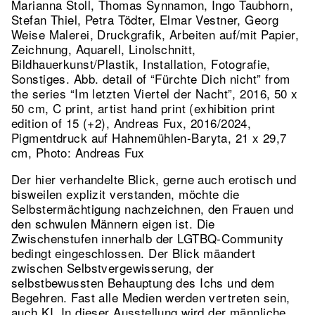
Marianna Stoll, Thomas Synnamon, Ingo Taubhorn,
Stefan Thiel, Petra Tödter, Elmar Vestner, Georg
Weise Malerei, Druckgrafik, Arbeiten auf/mit Papier,
Zeichnung, Aquarell, Linolschnitt,
Bildhauerkunst/Plastik, Installation, Fotografie,
Sonstiges.
Abb. detail of “Fürchte Dich nicht” from
the series “Im letzten Viertel der Nacht”, 2016, 50 x
50 cm, C print, artist hand print (exhibition print
edition of 15 (+2), Andreas Fux, 2016/2024,
Pigmentdruck auf Hahnemühlen-Baryta, 21 x 29,7
cm, Photo: Andreas Fux
Der hier verhandelte Blick, gerne auch erotisch und
bisweilen explizit verstanden, möchte die
Selbstermächtigung nachzeichnen, den Frauen und
den schwulen Männern eigen ist. Die
Zwischenstufen innerhalb der LGTBQ-Community
bedingt eingeschlossen. Der Blick mäandert
zwischen Selbstvergewisserung, der
selbstbewussten Behauptung des Ichs und dem
Begehren. Fast alle Medien werden vertreten sein,
auch KI. In dieser Ausstellung wird der männliche