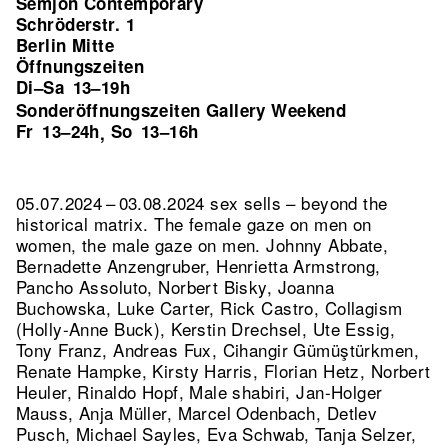
Semjon Contemporary
Schröderstr. 1
Berlin Mitte
Öffnungszeiten
Di–Sa
13–19h
Sonderöffnungszeiten Gallery Weekend
Fr
13–24h
So
13–16h
,
05.07.2024 – 03.08.2024 sex sells – beyond the
historical matrix. The female gaze on men on
women, the male gaze on men. Johnny Abbate,
Bernadette Anzengruber, Henrietta Armstrong,
Pancho Assoluto, Norbert Bisky, Joanna
Buchowska, Luke Carter, Rick Castro, Collagism
(Holly-Anne Buck), Kerstin Drechsel, Ute Essig,
Tony Franz, Andreas Fux, Cihangir Gümüştürkmen,
Renate Hampke, Kirsty Harris, Florian Hetz, Norbert
Heuler, Rinaldo Hopf, Male shabiri, Jan-Holger
Mauss, Anja Müller, Marcel Odenbach, Detlev
Pusch, Michael Sayles, Eva Schwab, Tanja Selzer,