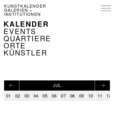
Direkt
KUNSTKALENDER
zum
GALERIEN +
Inhalt
INSTITUTIONEN
KALENDER
NAVIGATION
KALENDER
EVENTS
DE
QUARTIERE
ORTE
KÜNSTLER
JUL
01
02
03
04
05
06
07
08
09
10
11
12