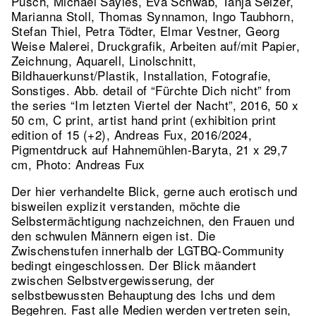
Pusch, Michael Sayles, Eva Schwab, Tanja Selzer,
Marianna Stoll, Thomas Synnamon, Ingo Taubhorn,
Stefan Thiel, Petra Tödter, Elmar Vestner, Georg
Weise Malerei, Druckgrafik, Arbeiten auf/mit Papier,
Zeichnung, Aquarell, Linolschnitt,
Bildhauerkunst/Plastik, Installation, Fotografie,
Sonstiges.
Abb. detail of “Fürchte Dich nicht” from
the series “Im letzten Viertel der Nacht”, 2016, 50 x
50 cm, C print, artist hand print (exhibition print
edition of 15 (+2), Andreas Fux, 2016/2024,
Pigmentdruck auf Hahnemühlen-Baryta, 21 x 29,7
cm, Photo: Andreas Fux
Der hier verhandelte Blick, gerne auch erotisch und
bisweilen explizit verstanden, möchte die
Selbstermächtigung nachzeichnen, den Frauen und
den schwulen Männern eigen ist. Die
Zwischenstufen innerhalb der LGTBQ-Community
bedingt eingeschlossen. Der Blick mäandert
zwischen Selbstvergewisserung, der
selbstbewussten Behauptung des Ichs und dem
Begehren. Fast alle Medien werden vertreten sein,