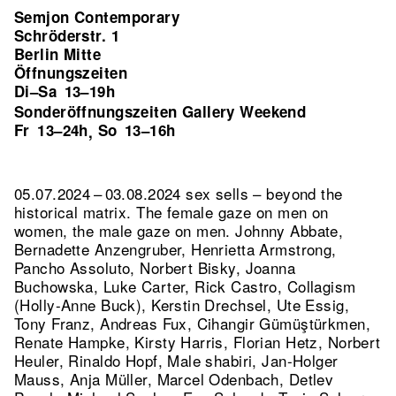
Semjon Contemporary
Schröderstr. 1
Berlin Mitte
Öffnungszeiten
Di–Sa
13–19h
Sonderöffnungszeiten Gallery Weekend
Fr
13–24h
So
13–16h
,
05.07.2024 – 03.08.2024 sex sells – beyond the
historical matrix. The female gaze on men on
women, the male gaze on men. Johnny Abbate,
Bernadette Anzengruber, Henrietta Armstrong,
Pancho Assoluto, Norbert Bisky, Joanna
Buchowska, Luke Carter, Rick Castro, Collagism
(Holly-Anne Buck), Kerstin Drechsel, Ute Essig,
Tony Franz, Andreas Fux, Cihangir Gümüştürkmen,
Renate Hampke, Kirsty Harris, Florian Hetz, Norbert
Heuler, Rinaldo Hopf, Male shabiri, Jan-Holger
Mauss, Anja Müller, Marcel Odenbach, Detlev