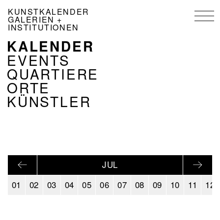
Direkt
KUNSTKALENDER
zum
GALERIEN +
Inhalt
INSTITUTIONEN
KALENDER
NAVIGATION
KALENDER
EVENTS
DE
QUARTIERE
ORTE
KÜNSTLER
JUL
01
02
03
04
05
06
07
08
09
10
11
12