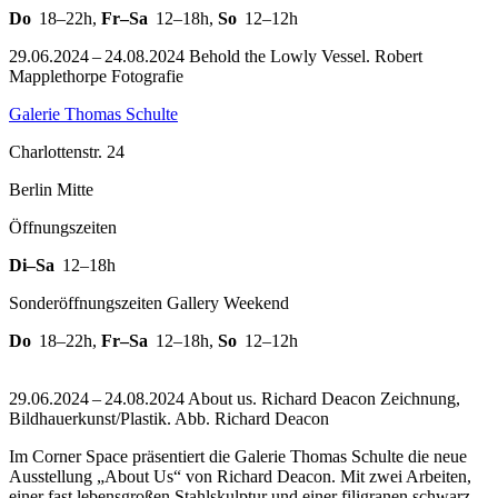
Do
18–22h
,
Fr–Sa
12–18h
,
So
12–12h
29.06.2024 – 24.08.2024 Behold the Lowly Vessel. Robert
Mapplethorpe Fotografie
Galerie Thomas Schulte
Charlottenstr. 24
Berlin Mitte
Öffnungszeiten
Di–Sa
12–18h
Sonderöffnungszeiten Gallery Weekend
Do
18–22h
,
Fr–Sa
12–18h
,
So
12–12h
29.06.2024 – 24.08.2024 About us. Richard Deacon Zeichnung,
Bildhauerkunst/Plastik.
Abb. Richard Deacon
Im Corner Space präsentiert die Galerie Thomas Schulte die neue
Ausstellung „About Us“ von Richard Deacon. Mit zwei Arbeiten,
einer fast lebensgroßen Stahlskulptur und einer filigranen schwarz-