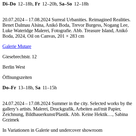
Di–Do
12–18h
,
Fr
12–20h
,
Sa–So
12–18h
20.07.2024 – 17.08.2024 Surreal Urbanities. Reimagined Realities.
Benet Dalmau Alsina, Anikó Boda, Trevor Burgess, Nogang Lee,
Luke Wateridge Malerei, Fotografie.
Abb. Treasure Island, Anikó
Boda, 2024, Oil on Canvas, 201 × 283 cm
Galerie Mutare
Giesebrechtstr. 12
Berlin West
Öffnungszeiten
Do–Fr
13–18h
,
Sa
11–15h
24.07.2024 – 17.08.2024 Summer in the city. Selected works by the
gallery’s artists. Malerei, Druckgrafik, Arbeiten auf/mit Papier,
Zeichnung, Bildhauerkunst/Plastik.
Abb. Keine Hektik…, Sabina
Grzimek
In Variationen in Galerie und undercover showroom