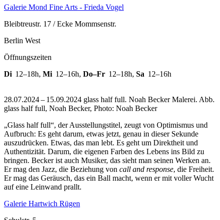
Galerie Mond Fine Arts - Frieda Vogel
Bleibtreustr. 17 / Ecke Mommsenstr.
Berlin West
Öffnungszeiten
Di
12–18h
,
Mi
12–16h
,
Do–Fr
12–18h
,
Sa
12–16h
28.07.2024 – 15.09.2024 glass half full. Noah Becker Malerei.
Abb.
glass half full, Noah Becker, Photo: Noah Becker
„Glass half full“, der Ausstellungstitel, zeugt von Optimismus und
Aufbruch: Es geht darum, etwas jetzt, genau in dieser Sekunde
auszudrücken. Etwas, das man lebt. Es geht um Direktheit und
Authentizität. Darum, die eigenen Farben des Lebens ins Bild zu
bringen. Becker ist auch Musiker, das sieht man seinen Werken an.
Er mag den Jazz, die Beziehung von
call and response
, die Freiheit.
Er mag das Geräusch, das ein Ball macht, wenn er mit voller Wucht
auf eine Leinwand prallt.
Galerie Hartwich Rügen