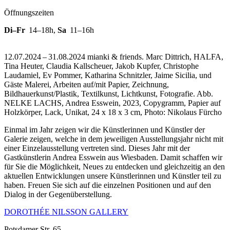
Öffnungszeiten
Di–Fr
14–18h
,
Sa
11–16h
12.07.2024 – 31.08.2024 mianki & friends. Marc Dittrich, HALFA,
Tina Heuter, Claudia Kallscheuer, Jakob Kupfer, Christophe
Laudamiel, Ev Pommer, Katharina Schnitzler, Jaime Sicilia, und
Gäste Malerei, Arbeiten auf/mit Papier, Zeichnung,
Bildhauerkunst/Plastik, Textilkunst, Lichtkunst, Fotografie.
Abb.
NELKE LACHS, Andrea Esswein, 2023, Copygramm, Papier auf
Holzkörper, Lack, Unikat, 24 x 18 x 3 cm, Photo: Nikolaus Fürcho
Einmal im Jahr zeigen wir die Künstlerinnen und Künstler der
Galerie zeigen, welche in dem jeweiligen Ausstellungsjahr nicht mit
einer Einzelausstellung vertreten sind. Dieses Jahr mit der
Gastkünstlerin Andrea Esswein aus Wiesbaden. Damit schaffen wir
für Sie die Möglichkeit, Neues zu entdecken und gleichzeitig an den
aktuellen Entwicklungen unsere Künstlerinnen und Künstler teil zu
haben. Freuen Sie sich auf die einzelnen Positionen und auf den
Dialog in der Gegenüberstellung.
DOROTHÉE NILSSON GALLERY
Potsdamer Str. 65