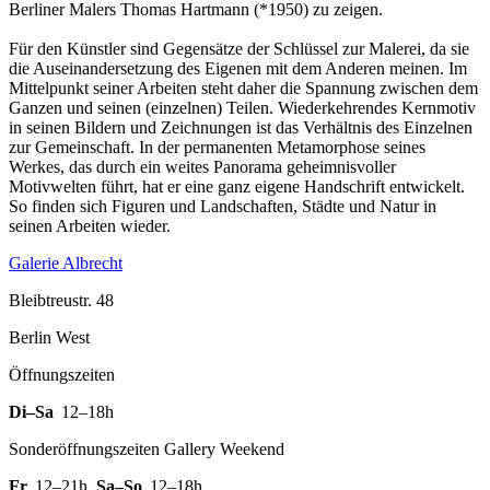
Berliner Malers Thomas Hartmann (*1950) zu zeigen.
Für den Künstler sind Gegensätze der Schlüssel zur Malerei, da sie
die Auseinandersetzung des Eigenen mit dem Anderen meinen. Im
Mittelpunkt seiner Arbeiten steht daher die Spannung zwischen dem
Ganzen und seinen (einzelnen) Teilen. Wiederkehrendes Kernmotiv
in seinen Bildern und Zeichnungen ist das Verhältnis des Einzelnen
zur Gemeinschaft. In der permanenten Metamorphose seines
Werkes, das durch ein weites Panorama geheimnisvoller
Motivwelten führt, hat er eine ganz eigene Handschrift entwickelt.
So finden sich Figuren und Landschaften, Städte und Natur in
seinen Arbeiten wieder.
Galerie Albrecht
Bleibtreustr. 48
Berlin West
Öffnungszeiten
Di–Sa
12–18h
Sonderöffnungszeiten Gallery Weekend
Fr
12–21h
,
Sa–So
12–18h