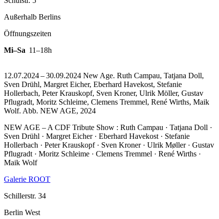
Schulstr. 5
Außerhalb Berlins
Öffnungszeiten
Mi–Sa
11–18h
12.07.2024 – 30.09.2024 New Age. Ruth Campau, Tatjana Doll,
Sven Drühl, Margret Eicher, Eberhard Havekost, Stefanie
Hollerbach, Peter Krauskopf, Sven Kroner, Ulrik Möller, Gustav
Pflugradt, Moritz Schleime, Clemens Tremmel, René Wirths, Maik
Wolf.
Abb. NEW AGE, 2024
NEW AGE – A CDF Tribute Show : Ruth Campau · Tatjana Doll ·
Sven Drühl · Margret Eicher · Eberhard Havekost · Stefanie
Hollerbach · Peter Krauskopf · Sven Kroner · Ulrik Møller · Gustav
Pflugradt · Moritz Schleime · Clemens Tremmel · René Wirths ·
Maik Wolf
Galerie ROOT
Schillerstr. 34
Berlin West