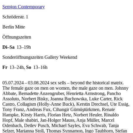
Semjon Contemporary
Schröderstr. 1
Berlin Mitte
Öffnungszeiten
Di–Sa
13–19h
Sonderöffnungszeiten Gallery Weekend
Fr
13–24h
,
So
13–16h
05.07.2024 – 03.08.2024 sex sells – beyond the historical matrix.
The female gaze on men on women, the male gaze on men. Johnny
Abbate, Bernadette Anzengruber, Henrietta Armstrong, Pancho
Assoluto, Norbert Bisky, Joanna Buchowska, Luke Carter, Rick
Castro, Collagism (Holly-Anne Buck), Kerstin Drechsel, Ute Essig,
Tony Franz, Andreas Fux, Cihangir Gümüştürkmen, Renate
Hampke, Kirsty Harris, Florian Hetz, Norbert Heuler, Rinaldo
Hopf, Male shabiri, Jan-Holger Mauss, Anja Müller, Marcel
Odenbach, Detlev Pusch, Michael Sayles, Eva Schwab, Tanja
Selzer, Marianna Stoll, Thomas Synnamon, Ingo Taubhorn, Stefan