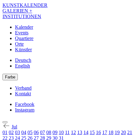
Direkt
KUNSTKALENDER
zum
GALERIEN +
Inhalt
INSTITUTIONEN
Kalender
Events
Navigation
Quartiere
Kalender
Orte
Künstler
DE
Deutsch
English
Farbe
Verband
Kontakt
Navigation
Meta
Facebook
Instagram
Navigation
Kalender
Social
Jul
01
02
03
04
05
06
07
08
09
10
11
12
13
14
15
16
17
18
19
20
21
22
23
24
25
26
27
28
29
30
31