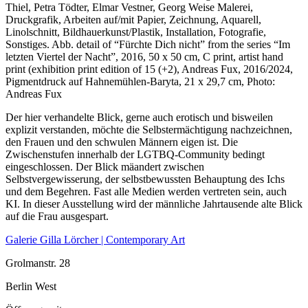
Thiel, Petra Tödter, Elmar Vestner, Georg Weise Malerei,
Druckgrafik, Arbeiten auf/mit Papier, Zeichnung, Aquarell,
Linolschnitt, Bildhauerkunst/Plastik, Installation, Fotografie,
Sonstiges.
Abb. detail of “Fürchte Dich nicht” from the series “Im
letzten Viertel der Nacht”, 2016, 50 x 50 cm, C print, artist hand
print (exhibition print edition of 15 (+2), Andreas Fux, 2016/2024,
Pigmentdruck auf Hahnemühlen-Baryta, 21 x 29,7 cm, Photo:
Andreas Fux
Der hier verhandelte Blick, gerne auch erotisch und bisweilen
explizit verstanden, möchte die Selbstermächtigung nachzeichnen,
den Frauen und den schwulen Männern eigen ist. Die
Zwischenstufen innerhalb der LGTBQ-Community bedingt
eingeschlossen. Der Blick mäandert zwischen
Selbstvergewisserung, der selbstbewussten Behauptung des Ichs
und dem Begehren. Fast alle Medien werden vertreten sein, auch
KI. In dieser Ausstellung wird der männliche Jahrtausende alte Blick
auf die Frau ausgespart.
Galerie Gilla Lörcher | Contemporary Art
Grolmanstr. 28
Berlin West