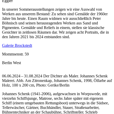
Eggler
In unserer Sommerausstellungen zeigen wir eine Auswahl von
Werken aus unserem Bestand: Zu sehen sind Gemälde der 1960er
Jahre bis heute. Einen Raum widmen wir ausschließlich Peter
Böhnisch und seinen herausragenden Werken aus Sand und
Pigmenten. Gemälde und Reliefs in einem, stellen sie klassische
Gesichter in zeitlosen Räumen dar. Wir zeigen acht Portraits, die in
den Jahren 2021 bis 2024 entstanden sind.
Galerie Brockstedt
Mommsenstr. 59
Berlin West
06.06.2024 – 31.08.2024 Der Dichter als Maler. Johannes Schenk
Malerei.
Abb. Am Zitronenkap, Johannes Schenk, 1998, Ölfarbe auf
Holz, 100 x 200 cm, Photo: Gerike/Berlin
Johannes Schenk (1941-2006), aufgewachsen in Worpswede, mit
vierzehn Schiffsjunge, Matrose, sechs Jahre später mit eigenem
Schiff (einem umgebauten Rettungsboot) unterwegs in die Südsee,
Tellerwäscher, Gärtner, Buchhändler, Stauer, Straßenarbeiter,
Bühnentechniker an der Schaubühne, Schriftsteller. Schrieb