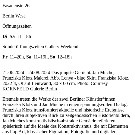
Fasanenstr. 26
Berlin West
Öffnungszeiten
Di–Sa
11–18h
Sonderöffnungszeiten Gallery Weekend
Fr
11–20h
,
Sa
11–19h
,
So
12–18h
21.06.2024 – 24.08.2024 Das jüngste Gerücht. Jan Muche,
Franziska Klotz Malerei.
Abb. Lenya - blue Skirt, Franziska Klotz,
2022´4, Öl auf Leinwand, 80 x 60 cm, Photo: Courtesy
KORNFELD Galerie Berlin
Erstmals treten die Werke der zwei Berliner Künstler*innen
Franziska Klotz und Jan Muche in einen spannungsvollen Dialog.
Franziska Klotz transformiert aktuelle und historische Ereignisse
durch ihren subjektiven Blick zu zeitgenössischen Historienbildern,
Jan Muches konstruktivistisch-abstrakte Gemälde referieren
spielerisch auf die Ideale des Konstruktivismus, die mit Elementen
aus Pop Art, klassischer Figuration, Fotografie und digitaler