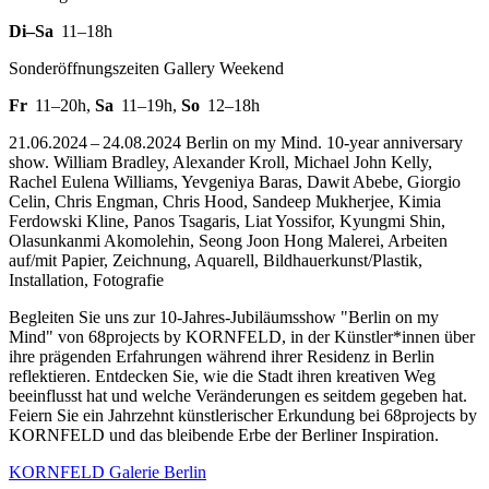
Di–Sa
11–18h
Sonderöffnungszeiten Gallery Weekend
Fr
11–20h
,
Sa
11–19h
,
So
12–18h
21.06.2024 – 24.08.2024 Berlin on my Mind. 10-year anniversary
show. William Bradley, Alexander Kroll, Michael John Kelly,
Rachel Eulena Williams, Yevgeniya Baras, Dawit Abebe, Giorgio
Celin, Chris Engman, Chris Hood, Sandeep Mukherjee, Kimia
Ferdowski Kline, Panos Tsagaris, Liat Yossifor, Kyungmi Shin,
Olasunkanmi Akomolehin, Seong Joon Hong Malerei, Arbeiten
auf/mit Papier, Zeichnung, Aquarell, Bildhauerkunst/Plastik,
Installation, Fotografie
Begleiten Sie uns zur 10-Jahres-Jubiläumsshow "Berlin on my
Mind" von 68projects by KORNFELD, in der Künstler*innen über
ihre prägenden Erfahrungen während ihrer Residenz in Berlin
reflektieren. Entdecken Sie, wie die Stadt ihren kreativen Weg
beeinflusst hat und welche Veränderungen es seitdem gegeben hat.
Feiern Sie ein Jahrzehnt künstlerischer Erkundung bei 68projects by
KORNFELD und das bleibende Erbe der Berliner Inspiration.
KORNFELD Galerie Berlin