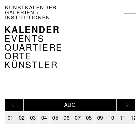
Direkt
KUNSTKALENDER
zum
GALERIEN +
Inhalt
INSTITUTIONEN
KALENDER
NAVIGATION
KALENDER
EVENTS
DE
QUARTIERE
ORTE
KÜNSTLER
AUG
01
02
03
04
05
06
07
08
09
10
11
12