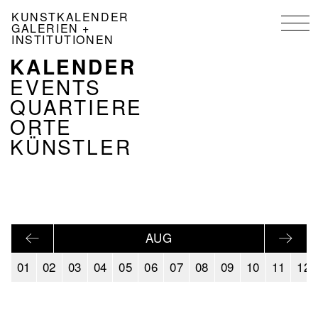
Direkt
KUNSTKALENDER
zum
GALERIEN +
Inhalt
INSTITUTIONEN
KALENDER
NAVIGATION
KALENDER
EVENTS
DE
QUARTIERE
ORTE
KÜNSTLER
AUG
01
02
03
04
05
06
07
08
09
10
11
12