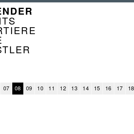
GATION
ENDER
ENDER
NTS
RTIERE
E
STLER
07
08
09
10
11
12
13
14
15
16
17
1