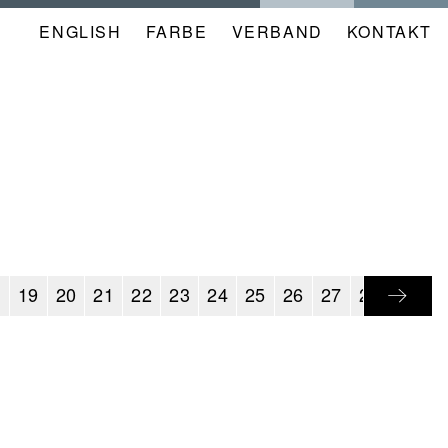
ENGLISH
FARBE
NAVIGATION
VERBAND
KONTAKT
META
KALENDER
8
19
20
21
22
23
24
25
26
27
28