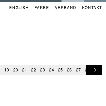
ENGLISH
FARBE
NAVIGATION
VERBAND
KONTAKT
META
KALENDER
8
19
20
21
22
23
24
25
26
27
28