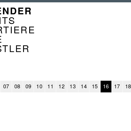
GATION
ENDER
ENDER
NTS
RTIERE
E
STLER
07
08
09
10
11
12
13
14
15
16
17
1