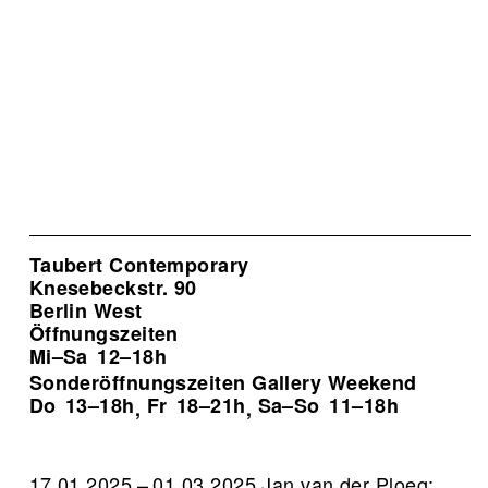
Taubert Contemporary
Knesebeckstr. 90
Berlin West
Öffnungszeiten
Mi–Sa
12–18h
Sonderöffnungszeiten Gallery Weekend
Do
13–18h
Fr
18–21h
Sa–So
11–18h
,
,
17.01.2025 – 01.03.2025 Jan van der Ploeg: