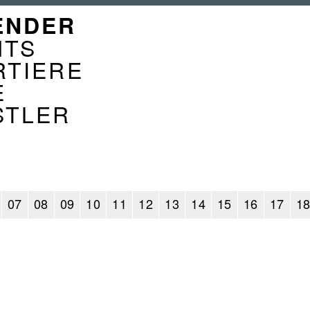
GATION
ENDER
ENDER
NTS
RTIERE
E
STLER
07
08
09
10
11
12
13
14
15
16
17
1