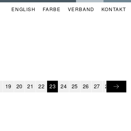
ENGLISH
FARBE
NAVIGATION
VERBAND
KONTAKT
META
KALENDER
8
19
20
21
22
23
24
25
26
27
28