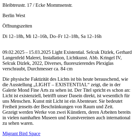
Bleibtreustr. 17 / Ecke Mommsenstr.
Berlin West
Öffnungszeiten
Di
12–18h
,
Mi
12–16h
,
Do–Fr
12–18h
,
Sa
12–16h
09.02.2025 – 15.03.2025 Light Existential. Selcuk Dizlek, Gerhard
Langenfeld Malerei, Installation, Lichtkunst.
Abb. Kringel IV,
Selcuk Dizlek, 2022, Diverses, fluoreszierendes Plexiglas
verschraubt, Durchmesser ca. 84 cm
Die physische Faktizität des Lichts ist bis heute berauschend, wie
die Ausstellung „LIGHT – EXISTENTIAL“ zeigt, die in der
Galerie Mond Fine Arts zu sehen ist. Der Titel spricht es schon an:
Licht ist existenziell, betrifft unser Dasein direkt, ist wesentlich für
uns Menschen. Kunst mit Licht ist ein Abenteuer. Sie bedeutet
Freiheit jenseits der Beschränkungen von Raum und Zeit.
Gezeigt werden Werke von zwei Künstlern, deren Arbeiten bereits
in vielen namhaften Museen und Kunstvereinen auch international
zu sehen waren.
Migrant Bird Space