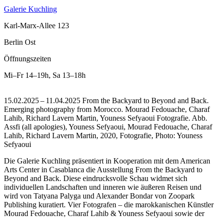
Galerie Kuchling
Karl-Marx-Allee 123
Berlin Ost
Öffnungszeiten
Mi–Fr
14–19h
,
Sa
13–18h
15.02.2025 – 11.04.2025 From the Backyard to Beyond and Back.
Emerging photography from Morocco. Mourad Fedouache, Charaf
Lahib, Richard Lavern Martin, Youness Sefyaoui Fotografie.
Abb.
Assfi (all apologies), Youness Sefyaoui, Mourad Fedouache, Charaf
Lahib, Richard Lavern Martin, 2020, Fotografie, Photo: Youness
Sefyaoui
Die Galerie Kuchling präsentiert in Kooperation mit dem American
Arts Center in Casablanca die Ausstellung From the Backyard to
Beyond and Back. Diese eindrucksvolle Schau widmet sich
individuellen Landschaften und inneren wie äußeren Reisen und
wird von Tatyana Palyga und Alexander Bondar von Zoopark
Publishing kuratiert. Vier Fotografen – die marokkanischen Künstler
Mourad Fedouache, Charaf Lahib & Youness Sefyaoui sowie der