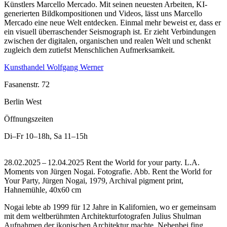
Künstlers Marcello Mercado. Mit seinen neuesten Arbeiten, KI-
generierten Bildkompositionen und Videos, lässt uns Marcello
Mercado eine neue Welt entdecken. Einmal mehr beweist er, dass er
ein visuell überraschender Seismograph ist. Er zieht Verbindungen
zwischen der digitalen, organischen und realen Welt und schenkt
zugleich dem zutiefst Menschlichen Aufmerksamkeit.
Kunsthandel Wolfgang Werner
Fasanenstr. 72
Berlin West
Öffnungszeiten
Di–Fr
10–18h
,
Sa
11–15h
28.02.2025 – 12.04.2025 Rent the World for your party. L.A.
Moments von Jürgen Nogai. Fotografie.
Abb. Rent the World for
Your Party, Jürgen Nogai, 1979, Archival pigment print,
Hahnemühle, 40x60 cm
Nogai lebte ab 1999 für 12 Jahre in Kalifornien, wo er gemeinsam
mit dem weltberühmten Architekturfotografen Julius Shulman
Aufnahmen der ikonischen Architektur machte. Nebenbei fing