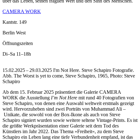
über das Leben, seinen fragilen Wert und den Sinn des Menschen.
CAMERA WORK
Kantstr. 149
Berlin West
Öffnungszeiten
Di–Sa
11–18h
15.02.2025 – 29.03.2025 I'm Not Here. Steve Schapiro Fotografie.
Abb. The Worst is yet to come, Steve Schapiro, 1965, Photo: Steve
Schapiro
Ab dem 15. Februar 2025 präsentiert die Galerie CAMERA
WORK die Ausstellung
I’m Not Here
mit rund 40 Fotografien von
Steve Schapiro, von denen eine Auswahl weltweit erstmals gezeigt
wird. Hervorzuheben sind zwei Porträts von Muhammad Ali –
Unikate, die sowohl von der Box-Ikone als auch von Steve
Schapiro signiert wurden sowie weitere seltene Vintage-Prints. Es ist
die größte Werkpräsentation einer Galerie seit dem Tod des
Künstlers im Jahr 2022. Das Thema »Freiheit«, zu dem Steve
Schapiro ein Leben lang eine tiefe Verbundenheit empfand, ist das