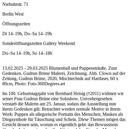
Niebuhrstr. 71
Berlin West
Öffnungszeiten
Di
14–19h
,
Do–Sa
14–19h
Sonderöffnungszeiten Gallery Weekend
Do–Sa
14–19h
,
So
14–18h
13.02.2025 – 29.03.2025 Blumenball und Puppensträuße. Zum
Gedenken. Gudrun Brüne Malerei, Zeichnung.
Abb. Clown auf der
Zeitung, Gudrun Brüne, 2020, Mischtechnik auf Hartfaser, 60 x
80cm, Photo: Foto-360Degrees.art
Im 100. Geburtstagsjahr von Bernhard Heisig (†2011) widmen wir
seiner Frau Gudrun Brüne eine Soloshow. Unvorhergesehen
verstarb die Malerin am 25. Januar, sodass die Ausstellung nun
ihrem Gedenken gilt. Betrachtet werden zentrale Motive in ihrem
Werk: Puppen als allegorische Portraits des Menschen; Masken als
Dingsymbole für Täuschung und Schein. Diese Themen mögen das
Gesicht dessen sein, worum es eigentlich geht: das Bewusstsein