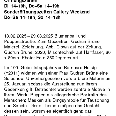
Öffnungszeiten
Di
14–19h
Do–Sa
14–19h
,
Sonderöffnungszeiten Gallery Weekend
Do–Sa
14–19h
So
14–18h
,
13.02.2025 – 29.03.2025 Blumenball und
Puppensträuße. Zum Gedenken. Gudrun Brüne
Malerei, Zeichnung.
Abb. Clown auf der Zeitung,
Gudrun Brüne, 2020, Mischtechnik auf Hartfaser, 60
x 80cm, Photo: Foto-360Degrees.art
Im 100. Geburtstagsjahr von Bernhard Heisig
(†2011) widmen wir seiner Frau Gudrun Brüne eine
Soloshow. Unvorhergesehen verstarb die Malerin am
25. Januar, sodass die Ausstellung nun ihrem
Gedenken gilt. Betrachtet werden zentrale Motive in
ihrem Werk: Puppen als allegorische Portraits des
Menschen; Masken als Dingsymbole für Täuschung
und Schein. Diese Themen mögen das Gesicht
dessen sein, worum es eigentlich geht: das