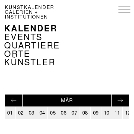
Direkt
KUNSTKALENDER
zum
GALERIEN +
Inhalt
INSTITUTIONEN
KALENDER
NAVIGATION
KALENDER
EVENTS
DE
QUARTIERE
ORTE
KÜNSTLER
MÄR
01
02
03
04
05
06
07
08
09
10
11
12