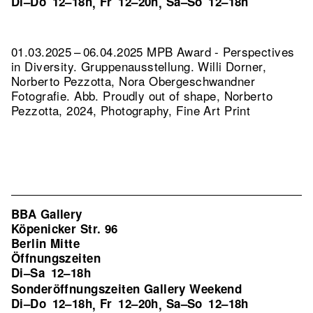
Di–Do
12–18h
Fr
12–20h
Sa–So
12–18h
,
,
01.03.2025 – 06.04.2025 MPB Award - Perspectives
in Diversity. Gruppenausstellung. Willi Dorner,
Norberto Pezzotta, Nora Obergeschwandner
Fotografie.
Abb. Proudly out of shape, Norberto
Pezzotta, 2024, Photography, Fine Art Print
BBA Gallery
Köpenicker Str. 96
Berlin Mitte
Öffnungszeiten
Di–Sa
12–18h
Sonderöffnungszeiten Gallery Weekend
Di–Do
12–18h
Fr
12–20h
Sa–So
12–18h
,
,