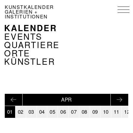
Direkt
KUNSTKALENDER
zum
GALERIEN +
Inhalt
INSTITUTIONEN
KALENDER
NAVIGATION
KALENDER
EVENTS
DE
QUARTIERE
ORTE
KÜNSTLER
APR
01
02
03
04
05
06
07
08
09
10
11
12