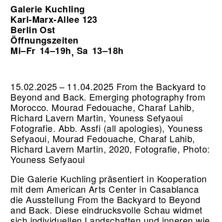
Galerie Kuchling
Karl-Marx-Allee 123
Berlin Ost
Öffnungszeiten
Mi–Fr
14–19h
Sa
13–18h
,
15.02.2025 – 11.04.2025 From the Backyard to
Beyond and Back. Emerging photography from
Morocco. Mourad Fedouache, Charaf Lahib,
Richard Lavern Martin, Youness Sefyaoui
Fotografie.
Abb. Assfi (all apologies), Youness
Sefyaoui, Mourad Fedouache, Charaf Lahib,
Richard Lavern Martin, 2020, Fotografie, Photo:
Youness Sefyaoui
Die Galerie Kuchling präsentiert in Kooperation
mit dem American Arts Center in Casablanca
die Ausstellung From the Backyard to Beyond
and Back. Diese eindrucksvolle Schau widmet
sich individuellen Landschaften und inneren wie