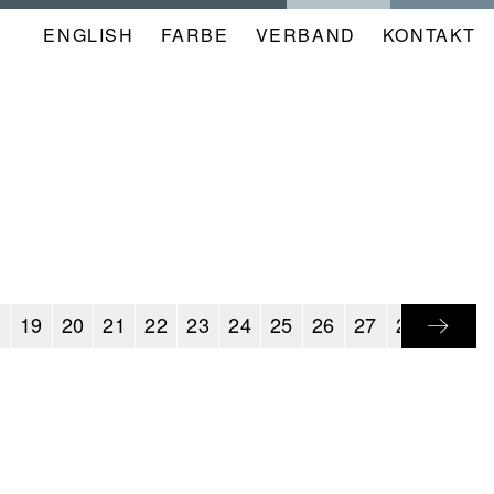
ENGLISH
FARBE
NAVIGATION
VERBAND
KONTAKT
META
KALENDER
8
19
20
21
22
23
24
25
26
27
28
29
3