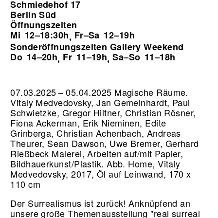
Schmiedehof 17
Berlin Süd
Öffnungszeiten
Mi
12–18:30h
Fr–Sa
12–19h
,
Sonderöffnungszeiten Gallery Weekend
Do
14–20h
Fr
11–19h
Sa–So
11–18h
,
,
07.03.2025 – 05.04.2025 Magische Räume.
Vitaly Medvedovsky, Jan Gemeinhardt, Paul
Schwietzke, Gregor Hiltner, Christian Rösner,
Fiona Ackerman, Erik Nieminen, Edite
Grinberga, Christian Achenbach, Andreas
Theurer, Sean Dawson, Uwe Bremer, Gerhard
Rießbeck Malerei, Arbeiten auf/mit Papier,
Bildhauerkunst/Plastik.
Abb. Home, Vitaly
Medvedovsky, 2017, Öl auf Leinwand, 170 x
110 cm
Der Surrealismus ist zurück! Anknüpfend an
unsere große Themenausstellung "real surreal