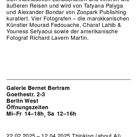
äußeren Reisen und wird von Tatyana Palyga
und Alexander Bondar von Zoopark Publishing
kuratiert. Vier Fotografen – die marokkanischen
Künstler Mourad Fedouache, Charaf Lahib &
Youness Sefyaoui sowie der amerikanische
Fotograf Richard Lavern Martin.
Galerie Bernet Bertram
Goethestr. 2-3
Berlin West
Öffnungszeiten
Mi–Fr
14–18h
Sa
12–16h
,
22.02.2025 – 12.04.2025 Thinking (about AI).