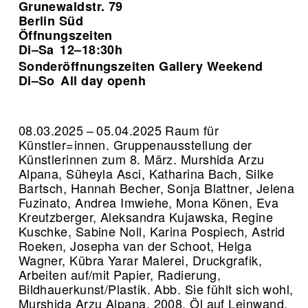
Grunewaldstr. 79
Berlin Süd
Öffnungszeiten
Di–Sa
12–18:30h
Sonderöffnungszeiten Gallery Weekend
Di–So
All day openh
08.03.2025 – 05.04.2025 Raum für
Künstler=innen. Gruppenausstellung der
Künstlerinnen zum 8. März. Murshida Arzu
Alpana, Süheyla Asci, Katharina Bach, Silke
Bartsch, Hannah Becher, Sonja Blattner, Jelena
Fuzinato, Andrea Imwiehe, Mona Könen, Eva
Kreutzberger, Aleksandra Kujawska, Regine
Kuschke, Sabine Noll, Karina Pospiech, Astrid
Roeken, Josepha van der Schoot, Helga
Wagner, Kübra Yarar Malerei, Druckgrafik,
Arbeiten auf/mit Papier, Radierung,
Bildhauerkunst/Plastik.
Abb. Sie fühlt sich wohl,
Murshida Arzu Alpana, 2008, Öl auf Leinwand,