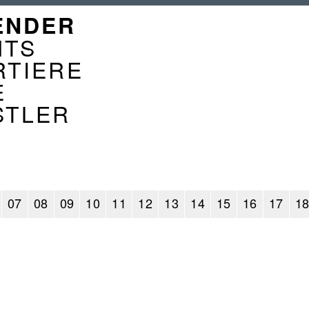
GATION
ENDER
ENDER
NTS
RTIERE
E
STLER
07
08
09
10
11
12
13
14
15
16
17
1