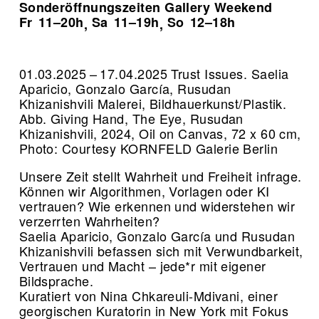
Sonderöffnungszeiten Gallery Weekend
Fr
11–20h
Sa
11–19h
So
12–18h
,
,
01.03.2025 – 17.04.2025 Trust Issues. Saelia
Aparicio, Gonzalo García, Rusudan
Khizanishvili Malerei, Bildhauerkunst/Plastik.
Abb. Giving Hand, The Eye, Rusudan
Khizanishvili, 2024, Oil on Canvas, 72 x 60 cm,
Photo: Courtesy KORNFELD Galerie Berlin
Unsere Zeit stellt Wahrheit und Freiheit infrage.
Können wir Algorithmen, Vorlagen oder KI
vertrauen? Wie erkennen und widerstehen wir
verzerrten Wahrheiten?
Saelia Aparicio, Gonzalo García und Rusudan
Khizanishvili befassen sich mit Verwundbarkeit,
Vertrauen und Macht – jede*r mit eigener
Bildsprache.
Kuratiert von Nina Chkareuli-Mdivani, einer
georgischen Kuratorin in New York mit Fokus