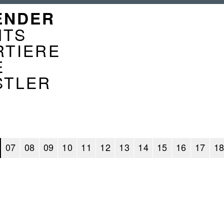
GATION
ENDER
ENDER
NTS
RTIERE
E
STLER
07
08
09
10
11
12
13
14
15
16
17
1