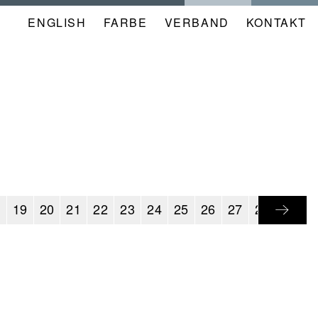
ENGLISH
FARBE
NAVIGATION
VERBAND
KONTAKT
META
KALENDER
8
19
20
21
22
23
24
25
26
27
28
29
3