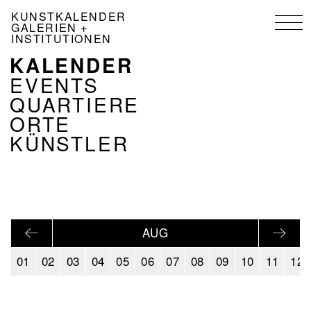
Direkt
KUNSTKALENDER
zum
GALERIEN +
Inhalt
INSTITUTIONEN
KALENDER
NAVIGATION
KALENDER
EVENTS
DE
QUARTIERE
ORTE
KÜNSTLER
AUG
01
02
03
04
05
06
07
08
09
10
11
12