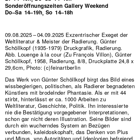
Sonderöffnungszeiten Gallery Weekend
Do–Sa
14–19h
So
14–18h
,
09.08.2025 – 04.09.2025 Exzentrischer Exeget der
Weltliteratur & Meister der Radierung. Günter
Schöllkopf (1935-1979) Druckgrafik, Radierung.
Abb. Louenge à la cour (Zu François Villon), Günter
Schöllkopf, 1958, Radierung, 8/8, Druckplatte 24,8 x
29,6cm, Photo: (c)feinartberlin
Das Werk von Günter Schöllkopf birgt das Bild eines
wissbegierigen, politischen, als Radierer begnadeten
Künstlers mit brodelnder Phantasie. Als er mit 44
stirbt, hinterlässt er ca. 1000 Arbeiten zu
Weltliteratur, Geschichte, Politik. Ihn interessierte
nie die Bestätigung vorgegebener Interpretationen,
schon gar nicht deren Illustration. Seine Bilder sind
durch ein wucherndes System an Bezügen
verbunden, kaleidoskophaft, das Denken von Plus
und Minus, von Autoritäten und Ideologien befreiend.