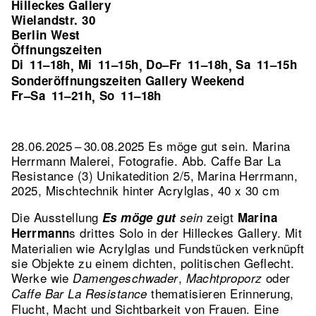
Hilleckes Gallery
Wielandstr. 30
Berlin West
Öffnungszeiten
Di
11–18h
Mi
11–15h
Do–Fr
11–18h
Sa
11–15h
,
,
,
Sonderöffnungszeiten Gallery Weekend
Fr–Sa
11–21h
So
11–18h
,
28.06.2025 – 30.08.2025 Es möge gut sein. Marina
Herrmann Malerei, Fotografie.
Abb. Caffe Bar La
Resistance (3) Unikatedition 2/5, Marina Herrmann,
2025, Mischtechnik hinter Acrylglas, 40 x 30 cm
Die Ausstellung
zeigt
Es möge gut
sein
Marina
s drittes Solo in der Hilleckes Gallery. Mit
Herrmann
Materialien wie Acrylglas und Fundstücken verknüpft
sie Objekte zu einem dichten, politischen Geflecht.
Werke wie
,
oder
Damengeschwader
Machtproporz
thematisieren Erinnerung,
Caffe Bar La Resistance
Flucht, Macht und Sichtbarkeit von Frauen. Eine