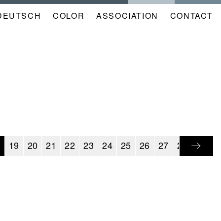
DEUTSCH
COLOR
NAVIGATION
ASSOCIATION
CONTACT
META
KALENDER
EN
8
19
20
21
22
23
24
25
26
27
28
29
3