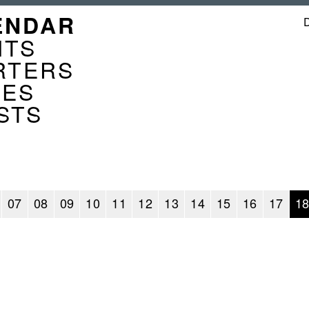
GATION
ENDAR
ENDER
NTS
RTERS
CES
STS
07
08
09
10
11
12
13
14
15
16
17
1