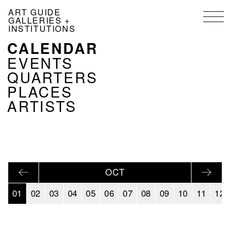
Skip
ART GUIDE
to
GALLERIES +
main
INSTITUTIONS
content
CALENDAR
NAVIGATION
KALENDER
EVENTS
EN
QUARTERS
PLACES
ARTISTS
OCT
01
02
03
04
05
06
07
08
09
10
11
12