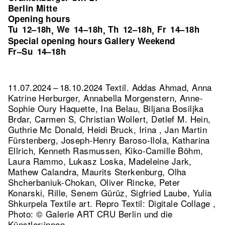
Berlin Mitte
Opening hours
Tu
12–18h
We
14–18h
Th
12–18h
Fr
14–18h
,
,
,
Special opening hours Gallery Weekend
Fr–Su
14–18h
11.07.2024 – 18.10.2024 Textil. Addas Ahmad, Anna
Katrine Herburger, Annabella Morgenstern, Anne-
Sophie Oury Haquette, Ina Belau, Biljana Bosiljka
Brdar, Carmen S, Christian Wollert, Detlef M. Hein,
Guthrie Mc Donald, Heidi Bruck, Irina , Jan Martin
Fürstenberg, Joseph-Henry Baroso-Ilola, Katharina
Ellrich, Kenneth Rasmussen, Kiko-Camille Böhm,
Laura Rammo, Lukasz Loska, Madeleine Jark,
Mathew Calandra, Maurits Sterkenburg, Olha
Shcherbaniuk-Chokan, Oliver Rincke, Peter
Konarski, Rille, Senem Gürüz, Sigfried Laube, Yulia
Shkurpela Textile art.
Repro Textil: Digitale Collage ,
Photo: © Galerie ART CRU Berlin und die
Künstler:innen