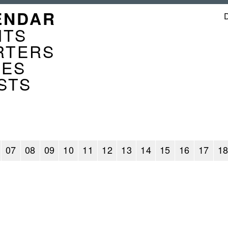
GATION
ENDAR
ENDER
NTS
RTERS
CES
STS
07
08
09
10
11
12
13
14
15
16
17
1