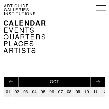
Skip
ART GUIDE
to
GALLERIES +
main
INSTITUTIONS
content
CALENDAR
NAVIGATION
KALENDER
EVENTS
EN
QUARTERS
PLACES
ARTISTS
OCT
01
02
03
04
05
06
07
08
09
10
11
12