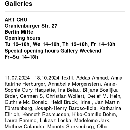
Galleries
ART CRU
Oranienburger Str. 27
Berlin Mitte
Opening hours
Tu
12–18h
We
14–18h
Th
12–18h
Fr
14–18h
,
,
,
Special opening hours Gallery Weekend
Fr–Su
14–18h
11.07.2024 – 18.10.2024 Textil. Addas Ahmad, Anna
Katrine Herburger, Annabella Morgenstern, Anne-
Sophie Oury Haquette, Ina Belau, Biljana Bosiljka
Brdar, Carmen S, Christian Wollert, Detlef M. Hein,
Guthrie Mc Donald, Heidi Bruck, Irina , Jan Martin
Fürstenberg, Joseph-Henry Baroso-Ilola, Katharina
Ellrich, Kenneth Rasmussen, Kiko-Camille Böhm,
Laura Rammo, Lukasz Loska, Madeleine Jark,
Mathew Calandra, Maurits Sterkenburg, Olha