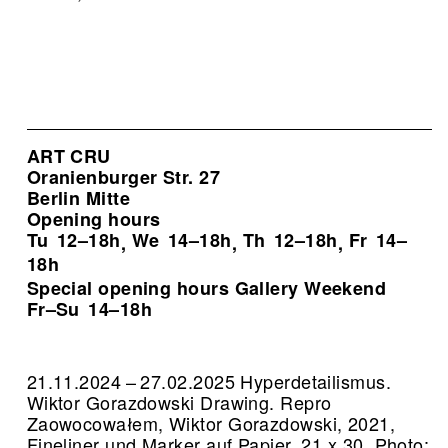
ART CRU
Oranienburger Str. 27
Berlin Mitte
Opening hours
Tu
12–18h
We
14–18h
Th
12–18h
Fr
14–
,
,
,
18h
Special opening hours Gallery Weekend
Fr–Su
14–18h
21.11.2024 – 27.02.2025 Hyperdetailismus.
Wiktor Gorazdowski Drawing.
Repro
Zaowocowałem, Wiktor Gorazdowski, 2021,
Fineliner und Marker auf Papier, 21 x 30, Photo: