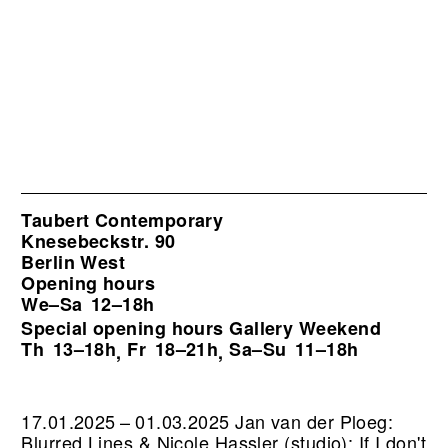
Taubert Contemporary
Knesebeckstr. 90
Berlin West
Opening hours
We–Sa
12–18h
Special opening hours Gallery Weekend
Th
13–18h
Fr
18–21h
Sa–Su
11–18h
,
,
17.01.2025 – 01.03.2025 Jan van der Ploeg:
Blurred Lines & Nicole Hassler (studio): If I don't