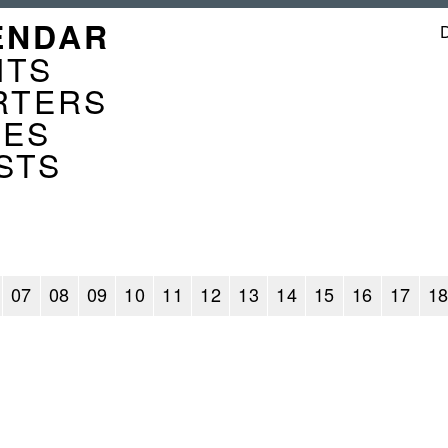
GATION
ENDAR
ENDER
NTS
RTERS
CES
STS
07
08
09
10
11
12
13
14
15
16
17
1