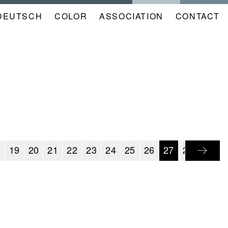
DEUTSCH
COLOR
NAVIGATION
ASSOCIATION
CONTACT
META
KALENDER
EN
8
19
20
21
22
23
24
25
26
27
28
29
3