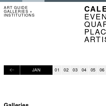
Skip
NAVI
CAL
to
ART GUIDE
GALLERIES +
main
KAL
EVE
INSTITUTIONS
content
EN
QUA
PLA
ARTI
JAN
01
02
03
04
05
06
Galleries