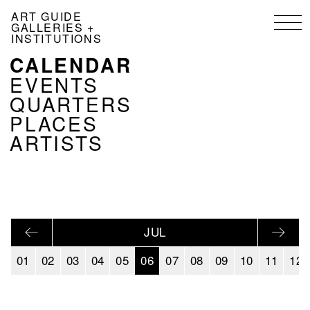
Skip
ART GUIDE
to
GALLERIES +
main
INSTITUTIONS
content
CALENDAR
NAVIGATION
KALENDER
EVENTS
EN
QUARTERS
PLACES
ARTISTS
JUL
01
02
03
04
05
06
07
08
09
10
11
12