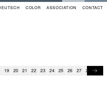
DEUTSCH
COLOR
NAVIGATION
ASSOCIATION
CONTACT
META
KALENDER
EN
8
19
20
21
22
23
24
25
26
27
28
29
3