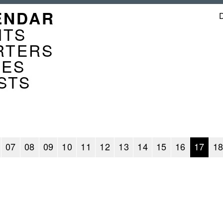
GATION
ENDAR
ENDER
NTS
RTERS
CES
STS
07
08
09
10
11
12
13
14
15
16
17
1