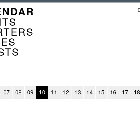
GATION
ENDAR
ENDER
NTS
RTERS
CES
STS
07
08
09
10
11
12
13
14
15
16
17
1