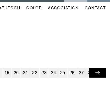
DEUTSCH
COLOR
NAVIGATION
ASSOCIATION
CONTACT
META
KALENDER
EN
8
19
20
21
22
23
24
25
26
27
28
29
3