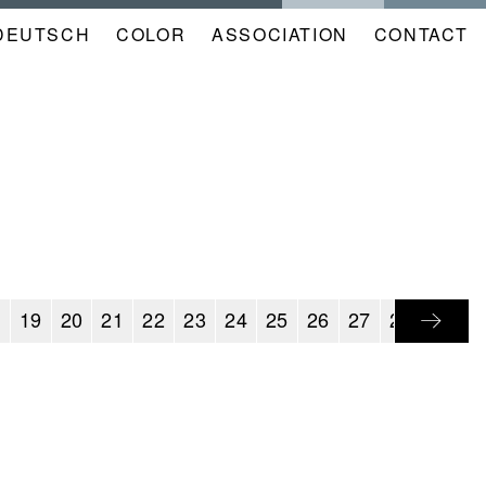
DEUTSCH
COLOR
NAVIGATION
ASSOCIATION
CONTACT
META
KALENDER
EN
8
19
20
21
22
23
24
25
26
27
28
29
3