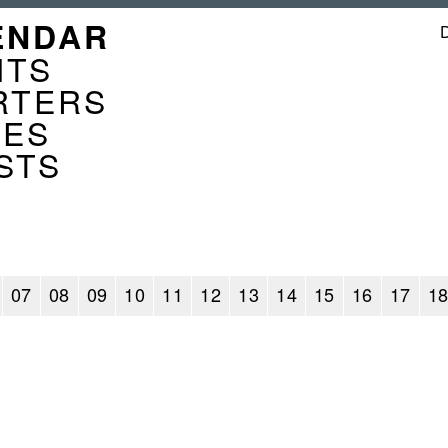
GATION
ENDAR
ENDER
NTS
RTERS
CES
STS
07
08
09
10
11
12
13
14
15
16
17
1