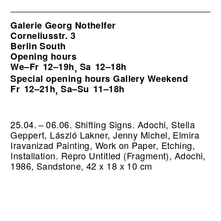
Galerie Georg Nothelfer
Corneliusstr. 3
Berlin South
Opening hours
We–Fr
12–19h
Sa
12–18h
,
Special opening hours Gallery Weekend
Fr
12–21h
Sa–Su
11–18h
,
25.04. – 06.06. Shifting Signs. Adochi, Stella
Geppert, László Lakner, Jenny Michel, Elmira
Iravanizad Painting, Work on Paper, Etching,
Installation.
Repro Untitled (Fragment), Adochi,
1986, Sandstone, 42 x 18 x 10 cm