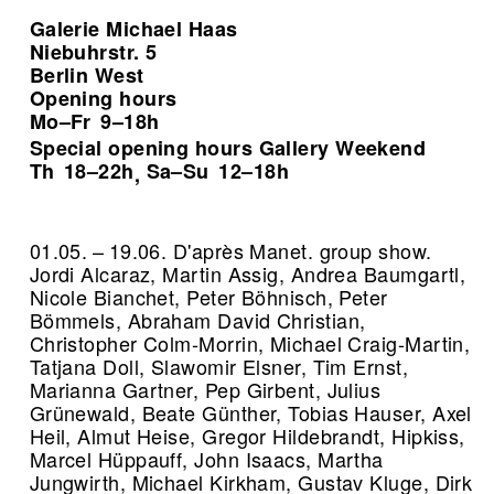
Galerie Michael Haas
Niebuhrstr. 5
Berlin West
Opening hours
Mo–Fr
9–18h
Special opening hours Gallery Weekend
Th
18–22h
Sa–Su
12–18h
,
01.05. – 19.06. D'après Manet. group show.
Jordi Alcaraz, Martin Assig, Andrea Baumgartl,
Nicole Bianchet, Peter Böhnisch, Peter
Bömmels, Abraham David Christian,
Christopher Colm-Morrin, Michael Craig-Martin,
Tatjana Doll, Slawomir Elsner, Tim Ernst,
Marianna Gartner, Pep Girbent, Julius
Grünewald, Beate Günther, Tobias Hauser, Axel
Heil, Almut Heise, Gregor Hildebrandt, Hipkiss,
Marcel Hüppauff, John Isaacs, Martha
Jungwirth, Michael Kirkham, Gustav Kluge, Dirk