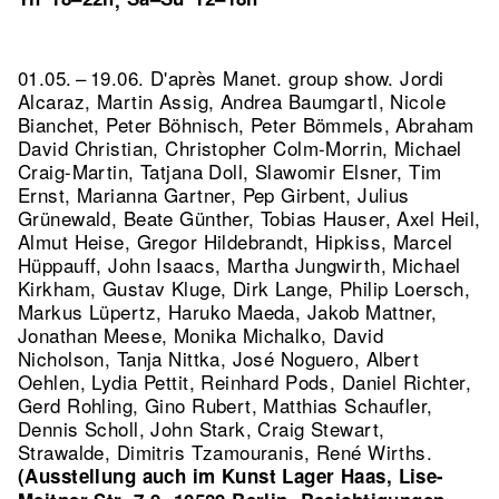
,
01.05. – 19.06. D'après Manet. group show. Jordi
Alcaraz, Martin Assig, Andrea Baumgartl, Nicole
Bianchet, Peter Böhnisch, Peter Bömmels, Abraham
David Christian, Christopher Colm-Morrin, Michael
Craig-Martin, Tatjana Doll, Slawomir Elsner, Tim
Ernst, Marianna Gartner, Pep Girbent, Julius
Grünewald, Beate Günther, Tobias Hauser, Axel Heil,
Almut Heise, Gregor Hildebrandt, Hipkiss, Marcel
Hüppauff, John Isaacs, Martha Jungwirth, Michael
Kirkham, Gustav Kluge, Dirk Lange, Philip Loersch,
Markus Lüpertz, Haruko Maeda, Jakob Mattner,
Jonathan Meese, Monika Michalko, David
Nicholson, Tanja Nittka, José Noguero, Albert
Oehlen, Lydia Pettit, Reinhard Pods, Daniel Richter,
Gerd Rohling, Gino Rubert, Matthias Schaufler,
Dennis Scholl, John Stark, Craig Stewart,
Strawalde, Dimitris Tzamouranis, René Wirths.
(Ausstellung auch im Kunst Lager Haas, Lise-