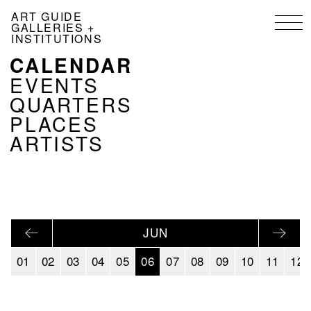
Skip
ART GUIDE
to
GALLERIES +
main
INSTITUTIONS
content
CALENDAR
NAVIGATION
KALENDER
EVENTS
EN
QUARTERS
PLACES
ARTISTS
JUN
01
02
03
04
05
06
07
08
09
10
11
12