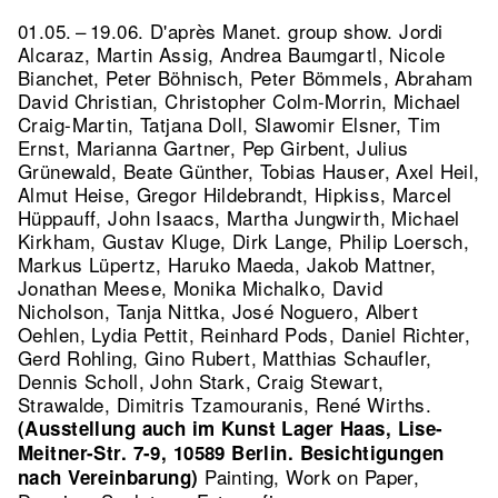
01.05. – 19.06. D'après Manet. group show. Jordi
Alcaraz, Martin Assig, Andrea Baumgartl, Nicole
Bianchet, Peter Böhnisch, Peter Bömmels, Abraham
David Christian, Christopher Colm-Morrin, Michael
Craig-Martin, Tatjana Doll, Slawomir Elsner, Tim
Ernst, Marianna Gartner, Pep Girbent, Julius
Grünewald, Beate Günther, Tobias Hauser, Axel Heil,
Almut Heise, Gregor Hildebrandt, Hipkiss, Marcel
Hüppauff, John Isaacs, Martha Jungwirth, Michael
Kirkham, Gustav Kluge, Dirk Lange, Philip Loersch,
Markus Lüpertz, Haruko Maeda, Jakob Mattner,
Jonathan Meese, Monika Michalko, David
Nicholson, Tanja Nittka, José Noguero, Albert
Oehlen, Lydia Pettit, Reinhard Pods, Daniel Richter,
Gerd Rohling, Gino Rubert, Matthias Schaufler,
Dennis Scholl, John Stark, Craig Stewart,
Strawalde, Dimitris Tzamouranis, René Wirths.
(Ausstellung auch im Kunst Lager Haas, Lise-
Meitner-Str. 7-9, 10589 Berlin. Besichtigungen
Painting, Work on Paper,
nach Vereinbarung)