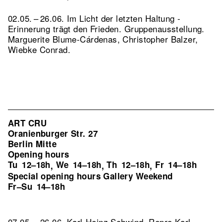
02.05. – 26.06. Im Licht der letzten Haltung -
Erinnerung trägt den Frieden. Gruppenausstellung.
Marguerite Blume-Cárdenas, Christopher Balzer,
Wiebke Conrad.
ART CRU
Oranienburger Str. 27
Berlin Mitte
Opening hours
Tu
12–18h
We
14–18h
Th
12–18h
Fr
14–18h
,
,
,
Special opening hours Gallery Weekend
Fr–Su
14–18h
07.05. – 26.06. Karl-Heinz Schwind.
Repro Karl