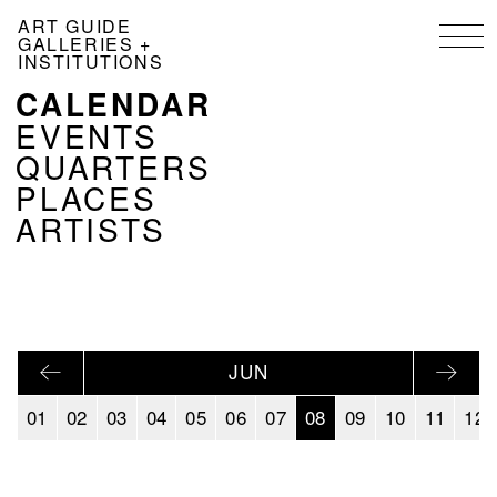
Skip
ART GUIDE
to
GALLERIES +
main
INSTITUTIONS
content
CALENDAR
NAVIGATION
KALENDER
EVENTS
EN
QUARTERS
PLACES
ARTISTS
JUN
01
02
03
04
05
06
07
08
09
10
11
12