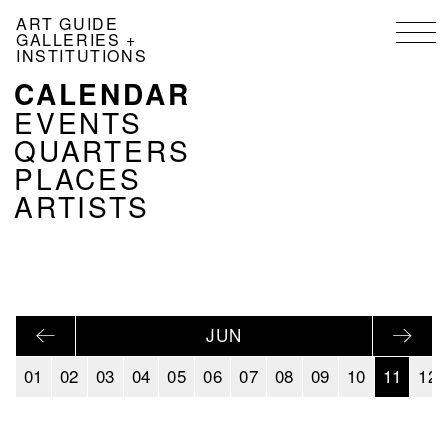
Skip
ART GUIDE
to
GALLERIES +
main
INSTITUTIONS
content
CALENDAR
NAVIGATION
KALENDER
EVENTS
EN
QUARTERS
PLACES
ARTISTS
JUN
01
02
03
04
05
06
07
08
09
10
11
12