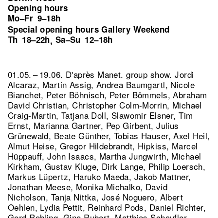
Opening hours
Mo–Fr
9–18h
Special opening hours Gallery Weekend
Th
18–22h
Sa–Su
12–18h
,
01.05. – 19.06. D'après Manet. group show. Jordi
Alcaraz, Martin Assig, Andrea Baumgartl, Nicole
Bianchet, Peter Böhnisch, Peter Bömmels, Abraham
David Christian, Christopher Colm-Morrin, Michael
Craig-Martin, Tatjana Doll, Slawomir Elsner, Tim
Ernst, Marianna Gartner, Pep Girbent, Julius
Grünewald, Beate Günther, Tobias Hauser, Axel Heil,
Almut Heise, Gregor Hildebrandt, Hipkiss, Marcel
Hüppauff, John Isaacs, Martha Jungwirth, Michael
Kirkham, Gustav Kluge, Dirk Lange, Philip Loersch,
Markus Lüpertz, Haruko Maeda, Jakob Mattner,
Jonathan Meese, Monika Michalko, David
Nicholson, Tanja Nittka, José Noguero, Albert
Oehlen, Lydia Pettit, Reinhard Pods, Daniel Richter,
Gerd Rohling, Gino Rubert, Matthias Schaufler,