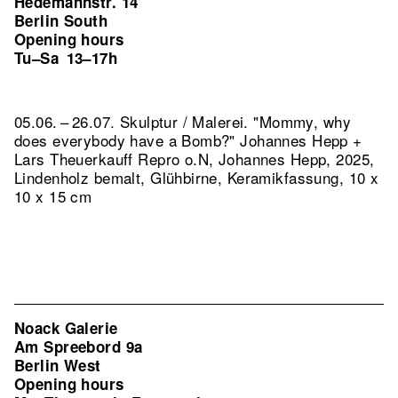
Hedemannstr. 14
Berlin South
Opening hours
Tu–Sa
13–17h
05.06. – 26.07. Skulptur / Malerei. "Mommy, why
does everybody have a Bomb?" Johannes Hepp +
Lars Theuerkauff
Repro o.N, Johannes Hepp, 2025,
Lindenholz bemalt, Glühbirne, Keramikfassung, 10 x
10 x 15 cm
Noack Galerie
Am Spreebord 9a
Berlin West
Opening hours