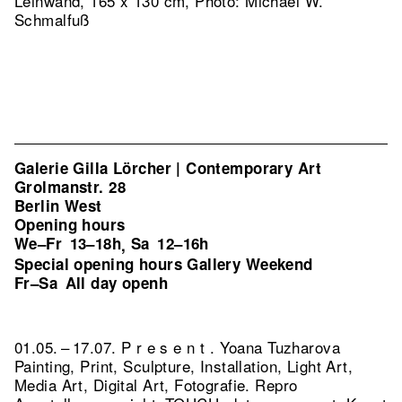
Leinwand, 165 x 130 cm, Photo: Michael W.
Schmalfuß
Galerie Gilla Lörcher | Contemporary Art
Grolmanstr. 28
Berlin West
Opening hours
We–Fr
13–18h
Sa
12–16h
,
Special opening hours Gallery Weekend
Fr–Sa
All day openh
01.05. – 17.07. P r e s e n t . Yoana Tuzharova
Painting, Print, Sculpture, Installation, Light Art,
Media Art, Digital Art, Fotografie.
Repro