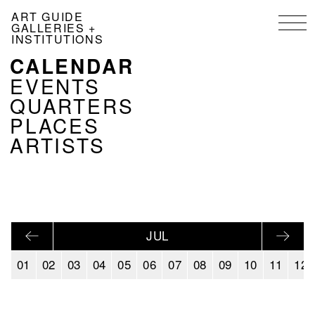
Skip
ART GUIDE
to
GALLERIES +
main
INSTITUTIONS
content
CALENDAR
NAVIGATION
KALENDER
EVENTS
EN
QUARTERS
PLACES
ARTISTS
JUL
01
02
03
04
05
06
07
08
09
10
11
12