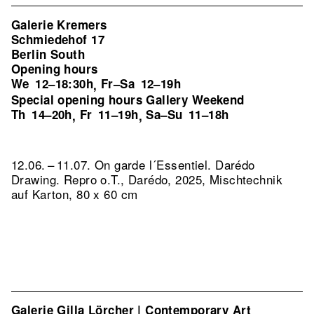
Galerie Kremers
Schmiedehof 17
Berlin South
Opening hours
We
12–18:30h
Fr–Sa
12–19h
,
Special opening hours Gallery Weekend
Th
14–20h
Fr
11–19h
Sa–Su
11–18h
,
,
12.06. – 11.07. On garde l´Essentiel. Darédo
Drawing.
Repro o.T., Darédo, 2025, Mischtechnik
auf Karton, 80 x 60 cm
Galerie Gilla Lörcher | Contemporary Art