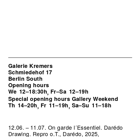
Galerie Kremers
Schmiedehof 17
Berlin South
Opening hours
We
12–18:30h
Fr–Sa
12–19h
,
Special opening hours Gallery Weekend
Th
14–20h
Fr
11–19h
Sa–Su
11–18h
,
,
12.06. – 11.07. On garde l´Essentiel. Darédo
Drawing.
Repro o.T., Darédo, 2025,