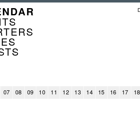
GATION
ENDAR
ENDER
NTS
RTERS
CES
STS
07
08
09
10
11
12
13
14
15
16
17
1