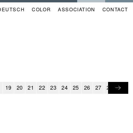
DEUTSCH
COLOR
NAVIGATION
ASSOCIATION
CONTACT
META
KALENDER
EN
8
19
20
21
22
23
24
25
26
27
28
29
3