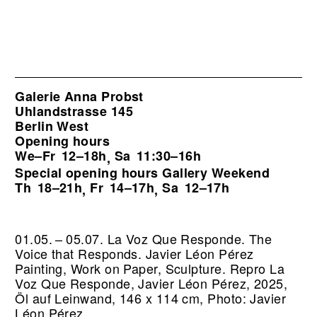
Galerie Anna Probst
Uhlandstrasse 145
Berlin West
Opening hours
We–Fr
12–18h
Sa
11:30–16h
,
Special opening hours Gallery Weekend
Th
18–21h
Fr
14–17h
Sa
12–17h
,
,
01.05. – 05.07. La Voz Que Responde. The
Voice that Responds. Javier Léon Pérez
Painting, Work on Paper, Sculpture.
Repro La
Voz Que Responde, Javier Léon Pérez, 2025,
Öl auf Leinwand, 146 x 114 cm, Photo: Javier
Léon Pérez