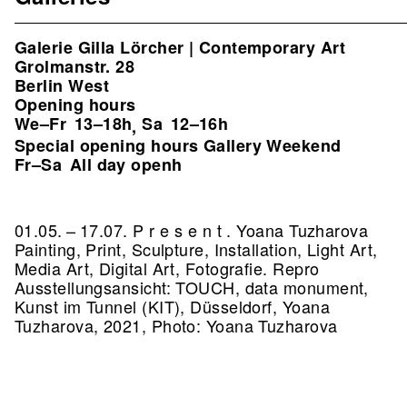
Galerie Gilla Lörcher | Contemporary Art
Grolmanstr. 28
Berlin West
Opening hours
We–Fr
13–18h
Sa
12–16h
,
Special opening hours Gallery Weekend
Fr–Sa
All day openh
01.05. – 17.07. P r e s e n t . Yoana Tuzharova
Painting, Print, Sculpture, Installation, Light Art,
Media Art, Digital Art, Fotografie.
Repro
Ausstellungsansicht: TOUCH, data monument,
Kunst im Tunnel (KIT), Düsseldorf, Yoana
Tuzharova, 2021, Photo: Yoana Tuzharova