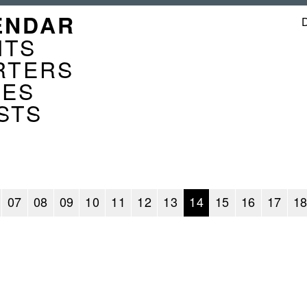
GATION
ENDAR
ENDER
NTS
RTERS
CES
STS
07
08
09
10
11
12
13
14
15
16
17
1