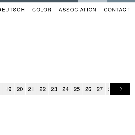
DEUTSCH
COLOR
NAVIGATION
ASSOCIATION
CONTACT
META
KALENDER
EN
8
19
20
21
22
23
24
25
26
27
28
29
3