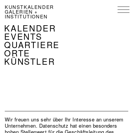
Direkt
KUNSTKALENDER
zum
GALERIEN +
Inhalt
INSTITUTIONEN
NAVIGATION
KALENDER
KALENDER
EVENTS
DE
QUARTIERE
ORTE
KÜNSTLER
Wir freuen uns sehr über Ihr Interesse an unserem
Unternehmen. Datenschutz hat einen besonders
hohen Stellenwert für die Geschäftsleitung des