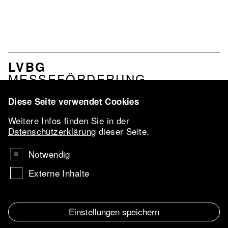
NAVIGATION
LVBG
VERBAND
MESSEFÖRDERUNG
PROFIL
LEISTUNGEN
Diese Seite verwendet Cookies
NETZWERK
Weitere Infos finden Sie in der
LVBG-
Datenschutzerklärung
dieser Seite.
KONFERENZ
2026
Notwendig
VBKI-PREIS
Externe Inhalte
UKRAINE
AARTIST IN
RESIDENCE
Einstellungen speichern