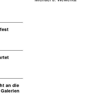
fest
rtet
t an die
 Galerien