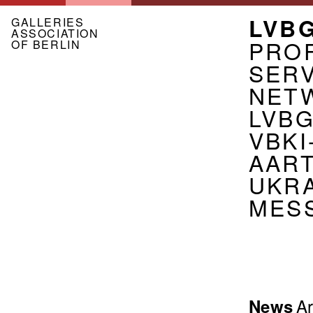
Skip
MEN
LVB
to
GALLERIES
ASSOCIATION
main
ASSO
PROF
OF BERLIN
content
EN
SER
NET
LVB
VBKI
AART
UKR
MES
Menu
Ar
News