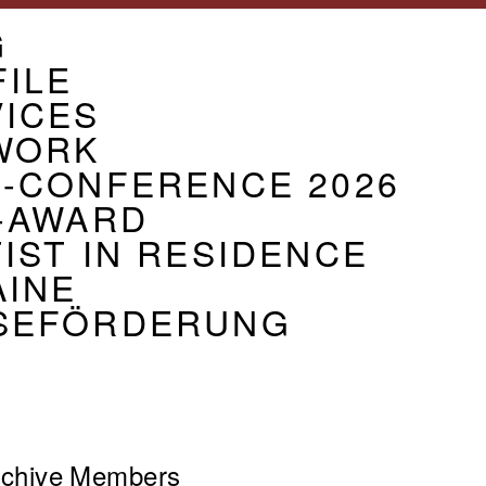
U
G
CIATION
ILE
VICES
WORK
G-CONFERENCE 2026
-AWARD
IST IN RESIDENCE
AINE
SEFÖRDERUNG
chive
Members