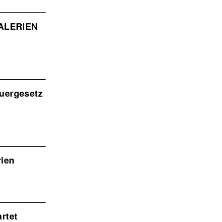
GALERIEN
uergesetz
rien
rtet