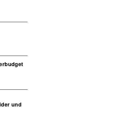
derbudget
ider und