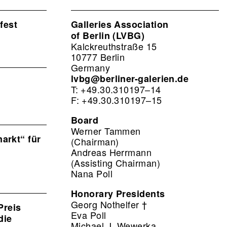
fest
Galleries Association
of Berlin (LVBG)
Kalckreuthstraße 15
10777 Berlin
Germany
lvbg@berliner-galerien.de
T: +49.30.310197–14
F: +49.30.310197–15
Board
Werner Tammen
arkt“ für
(Chairman)
Andreas Herrmann
(Assisting Chairman)
Nana Poll
Honorary Presidents
Georg Nothelfer †
Preis
Eva Poll
die
Michael J. Wewerka