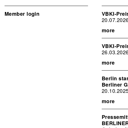
Associat
EN
Member login
VBKI-Prei
2nd
20.07.202
Level
more
VBKI-Pre
26.03.202
more
Berlin sta
Berliner G
20.10.202
more
Pressemit
BERLINER