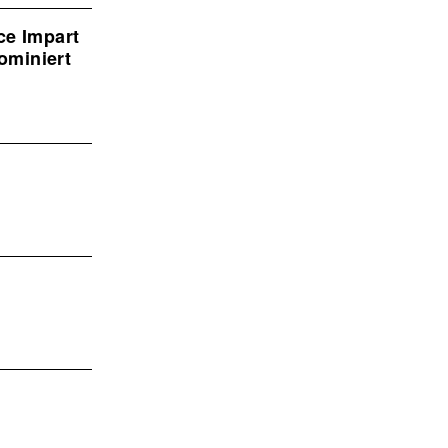
ce Impart
ominiert