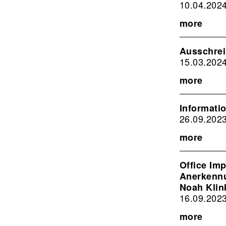
10.04.202
more
Ausschre
15.03.202
more
Informati
26.09.202
more
Office Im
Anerkennu
Noah Klin
16.09.202
more