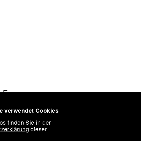
IATION
LE
CES
ORK
te verwendet Cookies
CONFERENCE 2026
AWARD
os finden Sie in der
ST IN RESIDENCE
zerklärung
dieser
NE