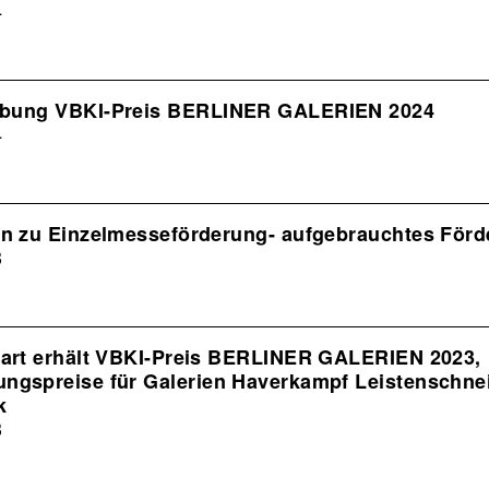
4
ibung VBKI-Preis BERLINER GALERIEN 2024
4
on zu Einzelmesseförderung- aufgebrauchtes För
3
part erhält VBKI-Preis BERLINER GALERIEN 2023,
ngs­preise für Galerien Haverkampf Leistenschne
k
3