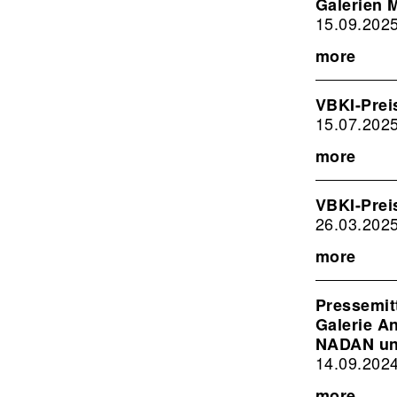
Galerien 
15.09.202
more
VBKI-Prei
15.07.202
more
VBKI-Prei
26.03.202
more
Pressemit
Galerie A
NADAN u
14.09.202
more