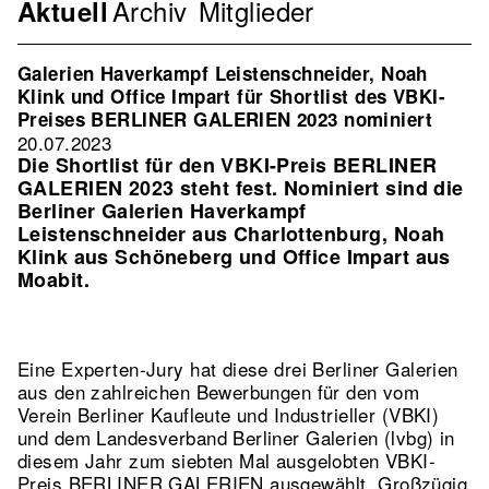
Archiv
Mitglieder
Navigation
Aktuell
Verband
2nd
Galerien Haverkampf Leistenschneider, Noah
Level
Klink und Office Impart für Shortlist des VBKI-
Preises BERLINER GALERIEN 2023 nominiert
20.07.2023
Die Shortlist für den VBKI-Preis BERLINER
GALERIEN 2023 steht fest. Nominiert sind die
Berliner Galerien Haverkampf
Leistenschneider aus Charlottenburg, Noah
Klink aus Schöneberg und Office Impart aus
Moabit.
Eine Experten-Jury hat diese drei Berliner Galerien
aus den zahlreichen Bewerbungen für den vom
Verein Berliner Kaufleute und Industrieller (VBKI)
und dem Landesverband Berliner Galerien (lvbg) in
diesem Jahr zum siebten Mal ausgelobten VBKI-
Preis BERLINER GALERIEN ausgewählt. Großzügig