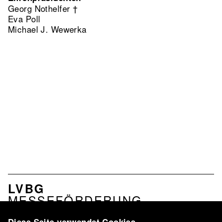
Georg Nothelfer †
Eva Poll
Michael J. Wewerka
NAVIGATION
LVBG
VERBAND
MESSEFÖRDERUNG
PROFIL