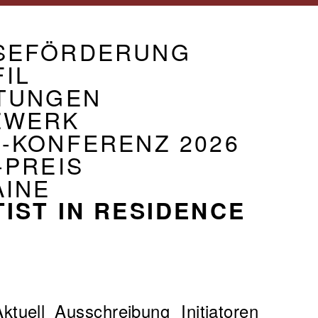
GATION
G
BAND
SEFÖRDERUNG
IL
STUNGEN
ZWERK
-KONFERENZ 2026
-PREIS
AINE
IST IN RESIDENCE
ion
ktuell
Ausschreibung
Initiatoren