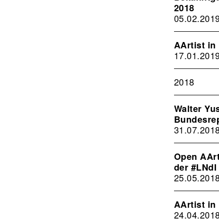
2018
05.02.201
AArtist i
17.01.201
2018
Walter Yu
Bundesrep
31.07.201
Open AArt
der #LNdI
25.05.201
AArtist in
24.04.201