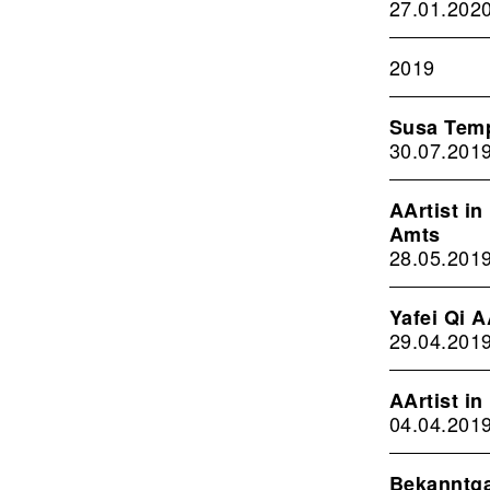
27.01.202
2019
Susa Temp
30.07.201
AArtist i
Amts
28.05.201
Yafei Qi A
29.04.201
AArtist in
04.04.201
Bekanntga