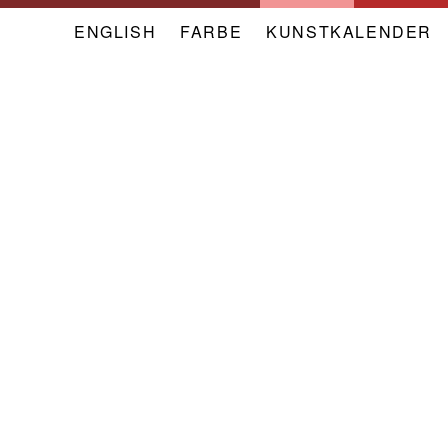
ENGLISH
FARBE
NAVIGATION
KUNSTKALENDER
META
VERBAND