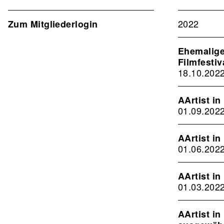
Verband
2nd
2022
Zum Mitgliederlogin
Level
Ehemalige
Filmfestiv
18.10.202
AArtist in
01.09.202
AArtist i
01.06.202
AArtist in
01.03.202
AArtist i