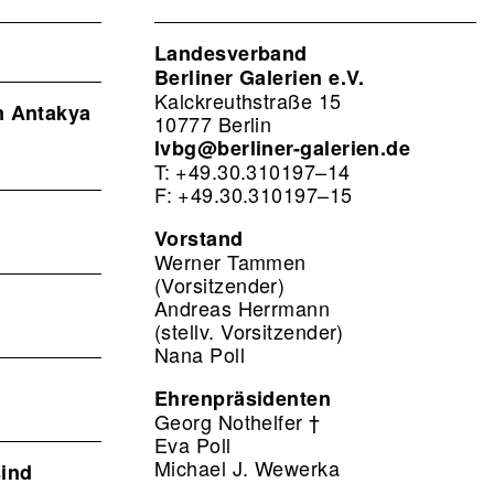
Landesverband
Berliner Galerien e.V.
Kalckreuthstraße 15
m Antakya
10777 Berlin
lvbg@berliner-galerien.de
T: +49.30.310197–14
F: +49.30.310197–15
Vorstand
Werner Tammen
(Vorsitzender)
Andreas Herrmann
(stellv. Vorsitzender)
Nana Poll
Ehrenpräsidenten
Georg Nothelfer †
Eva Poll
Michael J. Wewerka
sind