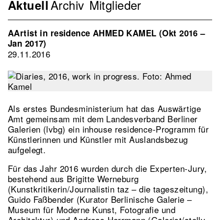
Archiv
Mitglieder
Navigation
Aktuell
Verband
2nd
AArtist in residence AHMED KAMEL (Okt 2016 –
Level
Jan 2017)
29.11.2016
Als erstes Bundesministerium hat das Auswärtige
Amt gemeinsam mit dem Landesverband Berliner
Galerien (lvbg) ein inhouse residence-Programm für
Künstlerinnen und Künstler mit Auslandsbezug
aufgelegt.
Für das Jahr 2016 wurden durch die Experten-Jury,
bestehend aus Brigitte Werneburg
(Kunstkritikerin/Journalistin taz – die tageszeitung),
Guido Faßbender (Kurator Berlinische Galerie –
Museum für Moderne Kunst, Fotografie und
Architektur) und Andreas Herrmann (Galerist/stellv.