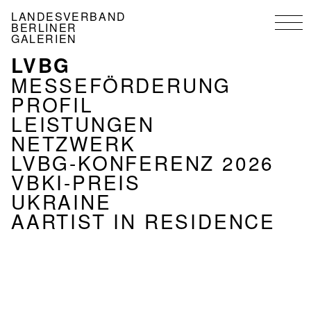
Direkt
LANDESVERBAND
zum
BERLINER
Inhalt
GALERIEN
LVBG
NAVIGATION
VERBAND
MESSEFÖRDERUNG
PROFIL
LEISTUNGEN
NETZWERK
LVBG-KONFERENZ 2026
VBKI-PREIS
UKRAINE
AARTIST IN RESIDENCE