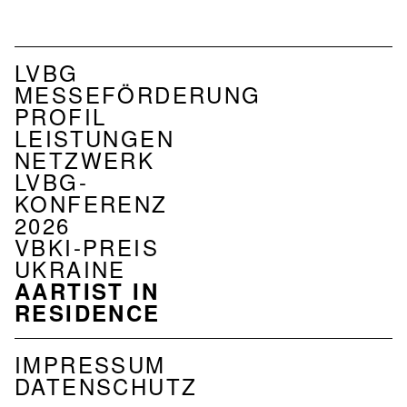
NAVIGATION
LVBG
VERBAND
MESSEFÖRDERUNG
PROFIL
LEISTUNGEN
NETZWERK
LVBG-
KONFERENZ
2026
VBKI-PREIS
UKRAINE
AARTIST IN
RESIDENCE
IMPRESSUM
Navigation
DATENSCHUTZ
Footer
Verband