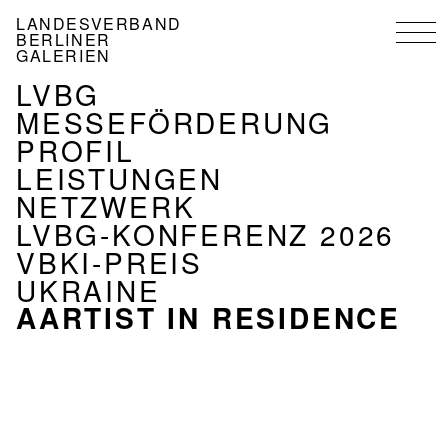
Direkt
LANDESVERBAND
zum
BERLINER
Inhalt
GALERIEN
NAVIGATION
LVBG
VERBAND
MESSEFÖRDERUNG
PROFIL
LEISTUNGEN
NETZWERK
LVBG-KONFERENZ 2026
VBKI-PREIS
UKRAINE
AARTIST IN RESIDENCE