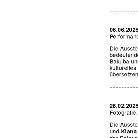
06.06.202
Performanc
Die Ausste
bedeutende
Bakuba und
kulturelles
übersetze
28.02.202
Fotografie
Die Ausste
und
Kiana
der Polari