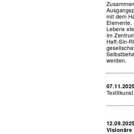
Zusammens
Ausgangspu
mit dem Ha
Elemente, 
Lebens st
Im Zentrum
Haft-Sin-R
gesellscha
Selbstbeha
werden.
07.11.2025
Textilkunst
12.09.202
Visionäre