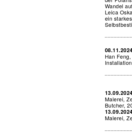
Wandel auf
Leica Oska
ein starke
Selbstbes
08.11.202
Han Feng, 
Installati
13.09.202
Malerei, Z
Butcher, 2
13.09.202
Malerei, Z