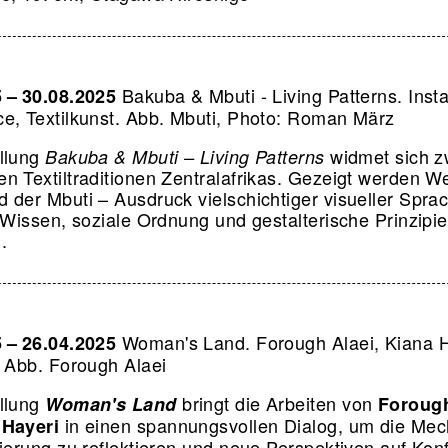
Bakuba & Mbuti - Living Patterns. Instal
5 – 30.08.2025
e, Textilkunst.
Abb. Mbuti, Photo: Roman März
llung
widmet sich z
Bakuba & Mbuti – Living Patterns
n Textiltraditionen Zentralafrikas. Gezeigt werden W
 der Mbuti – Ausdruck vielschichtiger visueller Sprac
 Wissen, soziale Ordnung und gestalterische Prinzipien
n.
Woman's Land. Forough Alaei, Kiana H
5 – 26.04.2025
.
Abb. Forough Alaei
llung
bringt die Arbeiten von
Woman's Land
Forough
in einen spannungsvollen Dialog, um die Me
 Hayeri
sierung zu reflektieren und neue Perspektiven auf Konf