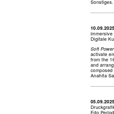
Sonstiges.
10.09.202
immersive 
Digitale K
Soft Power
activate e
from the 16
and arrange
composed 3
Anahita Sa
05.09.202
Druckgrafik
Edo Period