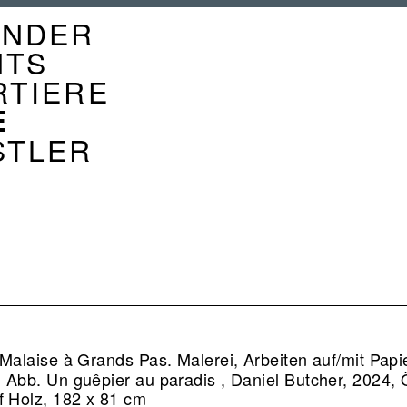
GATION
ENDER
ENDER
NTS
RTIERE
E
STLER
Malaise à Grands Pas. Malerei, Arbeiten auf/mit Papie
.
Abb. Un guêpier au paradis , Daniel Butcher, 2024, Ö
f Holz, 182 x 81 cm