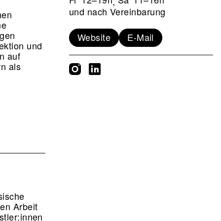
,
und nach Vereinbarung
nen
ne
ngen
Website
E-Mail
ektion und
n auf
n als
sische
en Arbeit
stler:innen