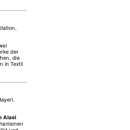
lation,
wei
erke der
hen, die
 in Textil
ayeri.
 Alaei
chanismen
likt und