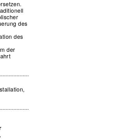
rsetzen.
ditionell
lischer
uerung des
ation des
um der
ahrt
tallation,
r
,