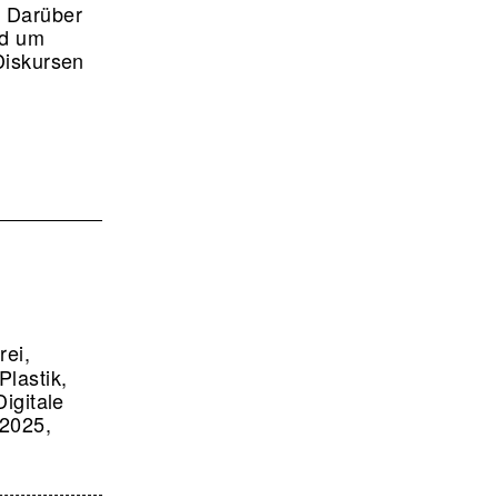
. Darüber
nd um
Diskursen
ei,
Plastik,
Digitale
 2025,