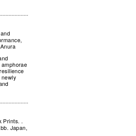
n and
formance,
 Anura
 and
an amphorae
resilience
A newly
 and
Prints. .
bb. Japan,