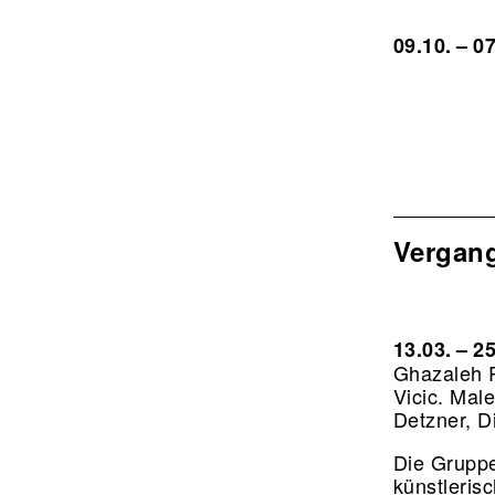
09.10. – 0
Vergan
13.03. – 2
Ghazaleh R
Vicic. Male
Detzner, D
Die Grupp
künstlerisc