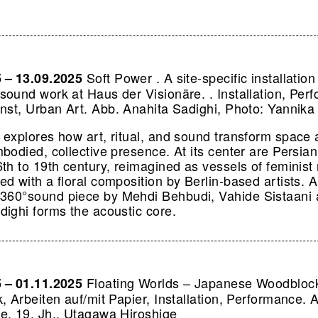
Soft Power . A site-specific installatio
5 – 13.09.2025
sound work at Haus der Visionäre. . Installation, Per
unst, Urban Art.
Abb. Anahita Sadighi, Photo: Yannika
explores how art, ritual, and sound transform space
mbodied, collective presence. At its center are Persi
th to 19th century, reimagined as vessels of feminist 
d with a floral composition by Berlin-based artists. 
60°sound piece by Mehdi Behbudi, Vahide Sistaani
dighi forms the acoustic core.
Floating Worlds – Japanese Woodblock 
5 – 01.11.2025
, Arbeiten auf/mit Papier, Installation, Performance.
A
e, 19. Jh., Utagawa Hiroshige