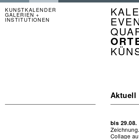
Direkt
NAVI
KAL
zum
KUNSTKALENDER
GALERIEN +
Inhalt
KAL
EVE
INSTITUTIONEN
DE
QUA
ORT
KÜN
Aktuell
bis 29.08.
Zeichnung
Collage au