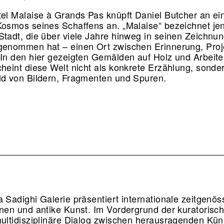
tel Malaise à Grands Pas knüpft Daniel Butcher an ei
Kosmos seines Schaffens an. „Malaise“ bezeichnet je
Stadt, die über viele Jahre hinweg in seinen Zeichnu
genommen hat – einen Ort zwischen Erinnerung, Proj
 In den hier gezeigten Gemälden auf Holz und Arbeite
cheint diese Welt nicht als konkrete Erzählung, sonder
ld von Bildern, Fragmenten und Spuren.
a Sadighi Galerie präsentiert internationale zeitgenös
nnen und antike Kunst. Im Vordergrund der kuratorisch
multidisziplinäre Dialog zwischen herausragenden Kün