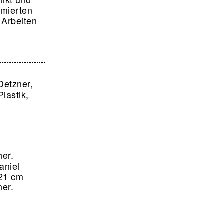
mmierten
 Arbeiten
Detzner,
lastik,
her.
aniel
121 cm
her.