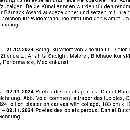
zuzeigen. Beide Künstlerinnen wurden für den reno
r Barnack Award ausgezeichnet und setzen mit ihren
s Zeichen für Widerstand, Identität und den Kampf um
timmung.
Being. kuratiert von Zhenua Li. Dieter 
4 – 21.12.2024
Zhenua Li, Anahita Sadighi. Malerei, Bildhauerkunst/P
on, Performance, Medienkunst
Poétes des objets perdus. Daniel Butc
4 – 02.11.2024
eichnung.
Abb. Voici comment attraper des lucioles, D
024, oil on plaster on canvas with collage, 183 cm x 
Poétes des objets perdus. Daniel Butc
4 – 02.11.2024
eichnung.