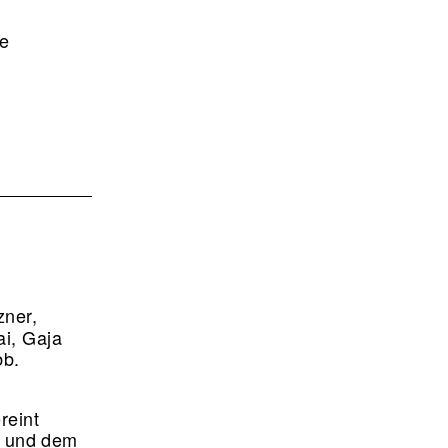
ie
zner,
ai, Gaja
bb.
reint
al und dem