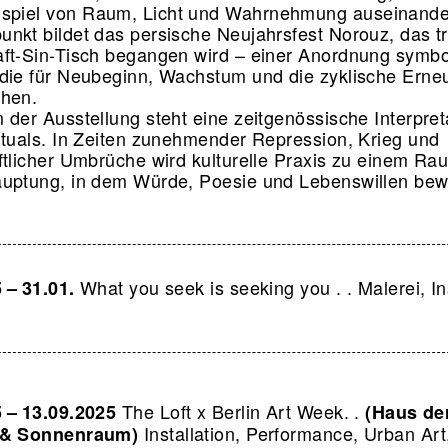
piel von Raum, Licht und Wahrnehmung auseinande
nkt bildet das persische Neujahrsfest Norouz, das tra
ft-Sin-Tisch begangen wird – einer Anordnung symbo
die für Neubeginn, Wachstum und die zyklische Erne
ehen.
 der Ausstellung steht eine zeitgenössische Interpret
ituals. In Zeiten zunehmender Repression, Krieg und
ftlicher Umbrüche wird kulturelle Praxis zu einem Ra
uptung, in dem Würde, Poesie und Lebenswillen bew
What you seek is seeking you . . Malerei, Ins
 – 31.01.
The Loft x Berlin Art Week. .
5 – 13.09.2025
(Haus de
Installation, Performance, Urban Art
 & Sonnenraum)