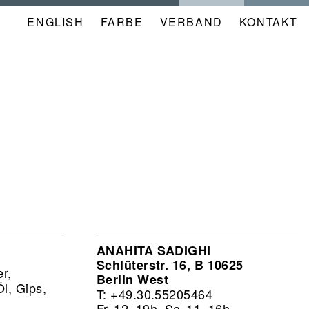
ENGLISH
FARBE
NAVIGATION
VERBAND
KONTAKT
META
KALENDER
ANAHITA SADIGHI
Schlüterstr. 16, B 10625
r,
Berlin West
l, Gips,
T: +49.30.55205464
Fr
12–19h
Sa
11–16h