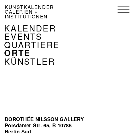
Direkt
KUNSTKALENDER
zum
GALERIEN +
Inhalt
INSTITUTIONEN
NAVIGATION
KALENDER
KALENDER
EVENTS
DE
QUARTIERE
ORTE
KÜNSTLER
DOROTHÉE NILSSON GALLERY
Potsdamer Str. 65, B 10785
Berlin Süd