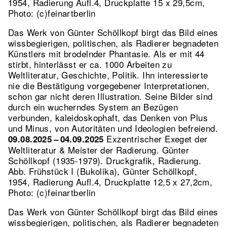
1954, Radierung Aufl.4, Druckplatte 15 x 29,5cm,
Photo: (c)feinartberlin
Das Werk von Günter Schöllkopf birgt das Bild eines
wissbegierigen, politischen, als Radierer begnadeten
Künstlers mit brodelnder Phantasie. Als er mit 44
stirbt, hinterlässt er ca. 1000 Arbeiten zu
Weltliteratur, Geschichte, Politik. Ihn interessierte
nie die Bestätigung vorgegebener Interpretationen,
schon gar nicht deren Illustration. Seine Bilder sind
durch ein wucherndes System an Bezügen
verbunden, kaleidoskophaft, das Denken von Plus
und Minus, von Autoritäten und Ideologien befreiend.
Exzentrischer Exeget der
09.08.2025 – 04.09.2025
Weltliteratur & Meister der Radierung. Günter
Schöllkopf (1935-1979). Druckgrafik, Radierung.
Abb. Frühstück I (Bukolika), Günter Schöllkopf,
1954, Radierung Aufl.4, Druckplatte 12,5 x 27,2cm,
Photo: (c)feinartberlin
Das Werk von Günter Schöllkopf birgt das Bild eines
wissbegierigen, politischen, als Radierer begnadeten