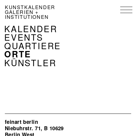
Direkt
KUNSTKALENDER
zum
GALERIEN +
Inhalt
INSTITUTIONEN
NAVIGATION
KALENDER
KALENDER
EVENTS
DE
QUARTIERE
ORTE
KÜNSTLER
feinart berlin
Niebuhrstr. 71, B 10629
Berlin West