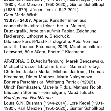
1980), Karl Menzen (1950-2020), Günter Schöllkopf
(1935-1979), Jürgen Tenz (1942-2021)
Maria Wirth
Gast
Aperçu. Künstler*innen aus
13.07. – 24.07.
neuneinhalb Jahren feinart berlin. Malerei,
Druckgrafik, Arbeiten auf/mit Papier, Zeichnung,
Radierung, Lithografie, Siebdruck,
Bildhauerkunst/Plastik, Fotografie.
Abb. Von hier
aus III, Thomas Kleemann, 2026, Mischtechnik auf
Leinwand, 80 x 80cm, Photo: T.Kleemann
ARATORA, C.D.Aschaffenburg, Marek Benczewski,
Michael Dressel, Ebrahim Ehrari, Samira Freitag,
Christine Jackob-Marks, Michael Jastram, Thomas
Kleemann, Dieter Matthes, Maria Naidyonova,
Boriana Pertchinska, Wolfgang Petrick (†2025),
Ulrich Reimkasten, Mariella Ridda, Mathias Roloff,
Elisabeth Störmer-Hemmelgarn, Maud Tutsche
Beiträge aus Nachlässen
Louis G.N. Busman (1944-2014), Lore Kegel (1901-
1980), Karl Menzen (1950-2020), Günter Schöllkopf