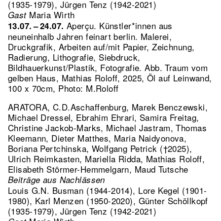
(1935-1979), Jürgen Tenz (1942-2021)
Maria Wirth
Gast
Aperçu. Künstler*innen aus
13.07. – 24.07.
neuneinhalb Jahren feinart berlin. Malerei,
Druckgrafik, Arbeiten auf/mit Papier, Zeichnung,
Radierung, Lithografie, Siebdruck,
Bildhauerkunst/Plastik, Fotografie.
Abb. Traum vom
gelben Haus, Mathias Roloff, 2025, Öl auf Leinwand,
100 x 70cm, Photo: M.Roloff
ARATORA, C.D.Aschaffenburg, Marek Benczewski,
Michael Dressel, Ebrahim Ehrari, Samira Freitag,
Christine Jackob-Marks, Michael Jastram, Thomas
Kleemann, Dieter Matthes, Maria Naidyonova,
Boriana Pertchinska, Wolfgang Petrick (†2025),
Ulrich Reimkasten, Mariella Ridda, Mathias Roloff,
Elisabeth Störmer-Hemmelgarn, Maud Tutsche
Beiträge aus Nachlässen
Louis G.N. Busman (1944-2014), Lore Kegel (1901-
1980), Karl Menzen (1950-2020), Günter Schöllkopf
(1935-1979), Jürgen Tenz (1942-2021)