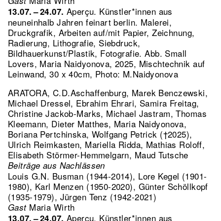
Maria Wirth
Gast
Aperçu. Künstler*innen aus
13.07. – 24.07.
neuneinhalb Jahren feinart berlin. Malerei,
Druckgrafik, Arbeiten auf/mit Papier, Zeichnung,
Radierung, Lithografie, Siebdruck,
Bildhauerkunst/Plastik, Fotografie.
Abb. Small
Lovers, Maria Naidyonova, 2025, Mischtechnik auf
Leinwand, 30 x 40cm, Photo: M.Naidyonova
ARATORA, C.D.Aschaffenburg, Marek Benczewski,
Michael Dressel, Ebrahim Ehrari, Samira Freitag,
Christine Jackob-Marks, Michael Jastram, Thomas
Kleemann, Dieter Matthes, Maria Naidyonova,
Boriana Pertchinska, Wolfgang Petrick (†2025),
Ulrich Reimkasten, Mariella Ridda, Mathias Roloff,
Elisabeth Störmer-Hemmelgarn, Maud Tutsche
Beiträge aus Nachlässen
Louis G.N. Busman (1944-2014), Lore Kegel (1901-
1980), Karl Menzen (1950-2020), Günter Schöllkopf
(1935-1979), Jürgen Tenz (1942-2021)
Maria Wirth
Gast
Aperçu. Künstler*innen aus
13.07. – 24.07.