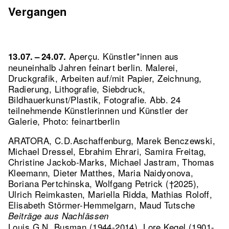
Vergangen
Aperçu. Künstler*innen aus
13.07. – 24.07.
neuneinhalb Jahren feinart berlin. Malerei,
Druckgrafik, Arbeiten auf/mit Papier, Zeichnung,
Radierung, Lithografie, Siebdruck,
Bildhauerkunst/Plastik, Fotografie.
Abb. 24
teilnehmende Künstlerinnen und Künstler der
Galerie, Photo: feinartberlin
ARATORA, C.D.Aschaffenburg, Marek Benczewski,
Michael Dressel, Ebrahim Ehrari, Samira Freitag,
Christine Jackob-Marks, Michael Jastram, Thomas
Kleemann, Dieter Matthes, Maria Naidyonova,
Boriana Pertchinska, Wolfgang Petrick (†2025),
Ulrich Reimkasten, Mariella Ridda, Mathias Roloff,
Elisabeth Störmer-Hemmelgarn, Maud Tutsche
Beiträge aus Nachlässen
Louis G.N. Busman (1944-2014), Lore Kegel (1901-