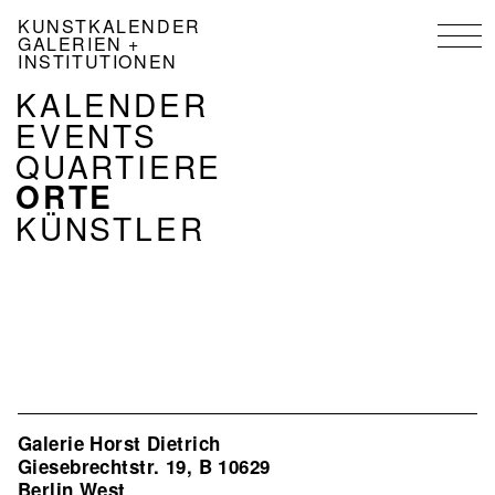
Direkt
KUNSTKALENDER
zum
GALERIEN +
Inhalt
INSTITUTIONEN
NAVIGATION
KALENDER
KALENDER
EVENTS
DE
QUARTIERE
ORTE
KÜNSTLER
Galerie Horst Dietrich
Giesebrechtstr. 19, B 10629
Berlin West