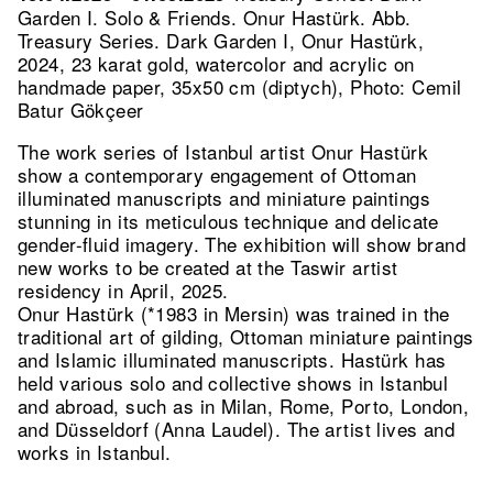
Garden I. Solo & Friends. Onur Hastürk.
Abb.
Treasury Series. Dark Garden I, Onur Hastürk,
2024, 23 karat gold, watercolor and acrylic on
handmade paper, 35x50 cm (diptych), Photo: Cemil
Batur Gökçeer
The work series of Istanbul artist Onur Hastürk
show a contemporary engagement of Ottoman
illuminated manuscripts and miniature paintings
stunning in its meticulous technique and delicate
gender-fluid imagery. The exhibition will show brand
new works to be created at the Taswir artist
residency in April, 2025.
Onur Hastürk (*1983 in Mersin) was trained in the
traditional art of gilding, Ottoman miniature paintings
and Islamic illuminated manuscripts. Hastürk has
held various solo and collective shows in Istanbul
and abroad, such as in Milan, Rome, Porto, London,
and Düsseldorf (Anna Laudel). The artist lives and
works in Istanbul.