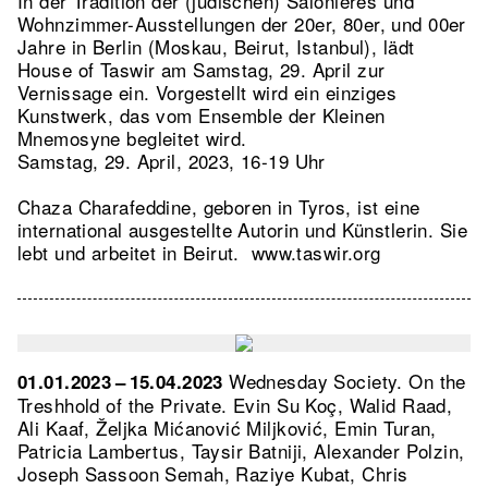
In der Tradition der (jüdischen) Salonières und
Wohnzimmer-Ausstellungen der 20er, 80er, und 00er
Jahre in Berlin (Moskau, Beirut, Istanbul), lädt
House of Taswir am Samstag, 29. April zur
Vernissage ein. Vorgestellt wird ein einziges
Kunstwerk, das vom Ensemble der Kleinen
Mnemosyne begleitet wird.
Samstag, 29. April, 2023, 16-19 Uhr
Chaza Charafeddine, geboren in Tyros, ist eine
international ausgestellte Autorin und Künstlerin. Sie
lebt und arbeitet in Beirut.
www.taswir.org
Wednesday Society. On the
01.01.2023 – 15.04.2023
Treshhold of the Private. Evin Su Koç, Walid Raad,
Ali Kaaf, Željka Mićanović Miljković, Emin Turan,
Patricia Lambertus, Taysir Batniji, Alexander Polzin,
Joseph Sassoon Semah, Raziye Kubat, Chris