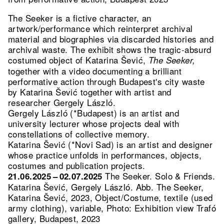
The Seeker is a fictive character, an
artwork/performance which reinterpret archival
material and biographies via discarded histories and
archival waste. The exhibit shows the tragic-absurd
costumed object of Katarina Šević,
The Seeker,
together with a video documenting a brilliant
performative action through Budapest's city waste
by Katarina Šević together with artist and
researcher Gergely László.
Gergely László (*Budapest) is an artist and
university lecturer whose projects deal with
constellations of collective memory.
Katarina Šević (*Novi Sad) is an artist and designer
whose practice unfolds in performances, objects,
costumes and publication projects.
The Seeker. Solo & Friends.
21.06.2025 – 02.07.2025
Katarina Šević, Gergely László.
Abb. The Seeker,
Katarina Šević, 2023, Object/Costume, textile (used
army clothing), variable, Photo: Exhibition view Trafó
gallery, Budapest, 2023