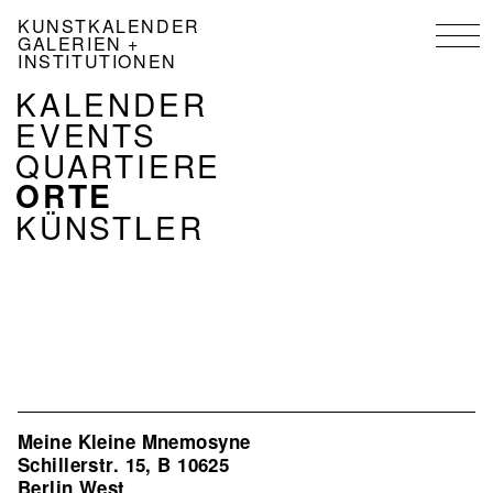
Direkt
KUNSTKALENDER
zum
GALERIEN +
Inhalt
INSTITUTIONEN
NAVIGATION
KALENDER
KALENDER
EVENTS
DE
QUARTIERE
ORTE
KÜNSTLER
Meine Kleine Mnemosyne
Schillerstr. 15, B 10625
Berlin West