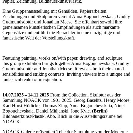
Papier, Zeichnung, Bildhauerkunst/Plastik.
Eine Gruppenausstellung mit Gemälden, Papierarbeiten,
Zeichnungen und Skulpturen vereint Anna Bogouchevskaia, Gudny
Gudmundsdottir und Jonathan Meese. Sie offenbart sowohl ihre
gemeinsamen künstlerischen Empfindungen als auch markante
Gegensätze und entführt die Betrachter in eine einzigartige und
fantastische Welt der Vorstellungskraft.
Featuring painting, works on/with paper, drawing, and sculpture,
this group exhibition brings together Anna Bogouchevskaia, Gudny
Gudmundsdottir and Jonathan Meese. It reveals both their shared
sensibilities and striking contrasts, inviting viewers into a unique and
fantastical realm of imagination.
14.07.2025 – 14.11.2025
From the Collection. Skulptur aus der
Sammlung NOACK von 1901-2025. Georg Baselitz, Henry Moore,
Karl Horst Hödicke, Thomas Zipp, Anna Bogouchevskaia, Ninel
Bogouchevskaia, Daniel Mitljanski, Jone Kvie.
(Berlin)
Bildhauerkunst/Plastik.
Abb. Blick in die Ausstellungsräume bei
NOACK
NOACK Galerie präsentiert Teile der Sammlung von der Moderne