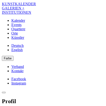
Direkt
KUNSTKALENDER
zum
GALERIEN +
Inhalt
INSTITUTIONEN
Kalender
Events
Navigation
Quartiere
Kalender
Orte
Künstler
DE
Deutsch
English
Farbe
Verband
Kontakt
Navigation
Meta
Facebook
Instagram
Navigation
Kalender
Social
Profil