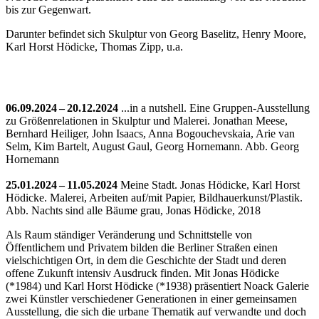
bis zur Gegenwart.
Darunter befindet sich Skulptur von Georg Baselitz, Henry Moore,
Karl Horst Hödicke, Thomas Zipp, u.a.
06.09.2024 – 20.12.2024
...in a nutshell. Eine Gruppen-Ausstellung
zu Größenrelationen in Skulptur und Malerei. Jonathan Meese,
Bernhard Heiliger, John Isaacs, Anna Bogouchevskaia, Arie van
Selm, Kim Bartelt, August Gaul, Georg Hornemann.
Abb. Georg
Hornemann
25.01.2024 – 11.05.2024
Meine Stadt. Jonas Hödicke, Karl Horst
Hödicke. Malerei, Arbeiten auf/mit Papier, Bildhauerkunst/Plastik.
Abb. Nachts sind alle Bäume grau, Jonas Hödicke, 2018
Als Raum ständiger Veränderung und Schnittstelle von
Öffentlichem und Privatem bilden die Berliner Straßen einen
vielschichtigen Ort, in dem die Geschichte der Stadt und deren
offene Zukunft intensiv Ausdruck finden. Mit Jonas Hödicke
(*1984) und Karl Horst Hödicke (*1938) präsentiert Noack Galerie
zwei Künstler verschiedener Generationen in einer gemeinsamen
Ausstellung, die sich die urbane Thematik auf verwandte und doch