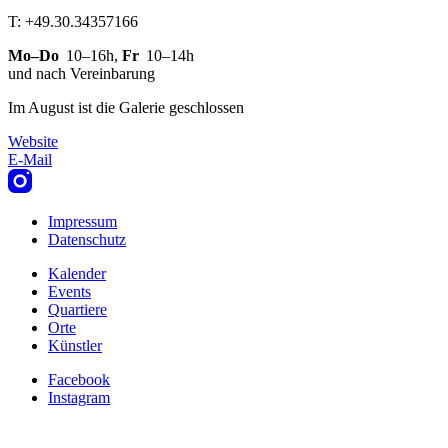
T: +49.30.34357166
Mo–Do
10–16h
,
Fr
10–14h
und nach Vereinbarung
Im August ist die Galerie geschlossen
Website
E-Mail
Impressum
Datenschutz
Navigation
Footer
Kalender
Events
Navigation
Quartiere
Kalender
Orte
Künstler
DE
Facebook
Instagram
Navigation
Social