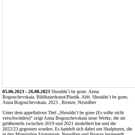
05.06.2023 – 26.08.2023
Shouldn´t be gone. Anna
Bogouchevskaia. Bildhauerkunst/Plastik.
Abb. Shouldn´t be gone,
Anna Bogouchevskaia, 2023 , Bronze, Neusilber
Unter dem appellativen Titel „Shouldn‘t be gone (Es sollte nicht
verschwinden)“ zeigt Anna Bogouchevskaia neue Werke, die sie
größtenteils zwischen 2019 und 2021 modelliert hat und die
2022/23 gegossen wurden. Es handelt sich dabei um Skulpturen, die
in den Materialien Aluminium, Neusilber und Bronze hergestellt