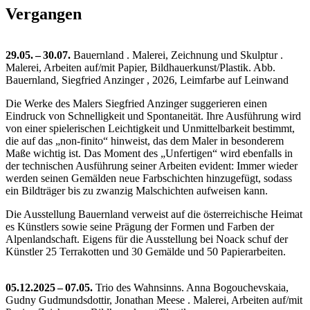
Vergangen
29.05. – 30.07.
Bauernland . Malerei, Zeichnung und Skulptur .
Malerei, Arbeiten auf/mit Papier, Bildhauerkunst/Plastik.
Abb.
Bauernland, Siegfried Anzinger , 2026, Leimfarbe auf Leinwand
Die Werke des Malers Siegfried Anzinger suggerieren einen
Eindruck von Schnelligkeit und Spontaneität. Ihre Ausführung wird
von einer spielerischen Leichtigkeit und Unmittelbarkeit bestimmt,
die auf das „non-finito“ hinweist, das dem Maler in besonderem
Maße wichtig ist. Das Moment des „Unfertigen“ wird ebenfalls in
der technischen Ausführung seiner Arbeiten evident: Immer wieder
werden seinen Gemälden neue Farbschichten hinzugefügt, sodass
ein Bildträger bis zu zwanzig Malschichten aufweisen kann.
Die Ausstellung Bauernland verweist auf die österreichische Heimat
es Künstlers sowie seine Prägung der Formen und Farben der
Alpenlandschaft. Eigens für die Ausstellung bei Noack schuf der
Künstler 25 Terrakotten und 30 Gemälde und 50 Papierarbeiten.
05.12.2025 – 07.05.
Trio des Wahnsinns. Anna Bogouchevskaia,
Gudny Gudmundsdottir, Jonathan Meese . Malerei, Arbeiten auf/mit