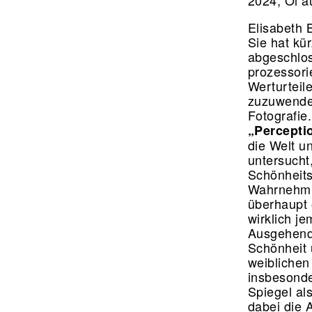
2024, Öl a
Elisabeth 
Sie hat kü
abgeschloss
prozessorie
Werturteil
zuzuwenden
Fotografie.
„Perceptio
die Welt u
untersucht
Schönheits
Wahrnehmun
überhaupt 
wirklich j
Ausgehend 
Schönheit 
weiblichen
insbesonder
Spiegel al
dabei die 