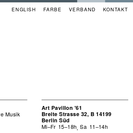
ENGLISH
FARBE
NAVIGATION
VERBAND
KONTAKT
META
KALENDER
Art Pavillon '61
ve Musik
Breite Strasse 32, B 14199
Berlin Süd
Mi–Fr
15–18h
Sa
11–14h
,