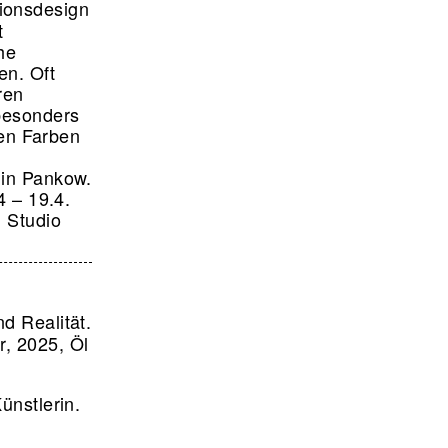
ionsdesign
t
he
en. Oft
ren
besonders
gen Farben
lin Pankow.
4 – 19.4.
n Studio
d Realität.
r, 2025, Öl
ünstlerin.