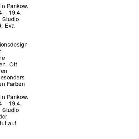
lin Pankow.
4 – 19.4.
n Studio
d, Eva
ionsdesign
t
he
en. Oft
ren
besonders
gen Farben
lin Pankow.
4 – 19.4.
n Studio
der
lut auf