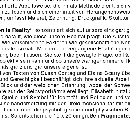
ntierte Arbeitsweise, die ihr als Methode dient, sich 
en zu lösen und sich einer intuitiven Herangehenswei
, umfasst Malerei, Zeichnung, Druckgrafik, Skulptur
konzentriert sich auf unsere einzigartig
n is Reality“
nd darauf, wie diese unsere Realität prägt. Die Ausste
, wie verschiedene Faktoren wie gesellschaftliche No
ideale, soziale Medien und vergangene Erfahrungen 
g beeinflussen. Sie stellt die gewagte Frage, ob Rea
objektiv sein kann und ob unsere wahrgenommene Re
emals ganz und gar unsere eigene ist.
von Texten von Susan Sontag und Elaine Scarry übe
und Gerechtigkeit beschäftigt sich ihre aktuelle Arbei
 Blick und der weiblichen Erfahrung, wobei der Schw
e auf der Selbstporträtmalerei liegt. Elisabeth nutzt
s Quelle und Symbol für Identität und Reflexion und v
Auseinandersetzung mit der Dreidimensionalität mit ei
 Reflexion über die psychologischen und physischen Re
ins. So entstehen die 15 x 20 cm großen
Fragmente