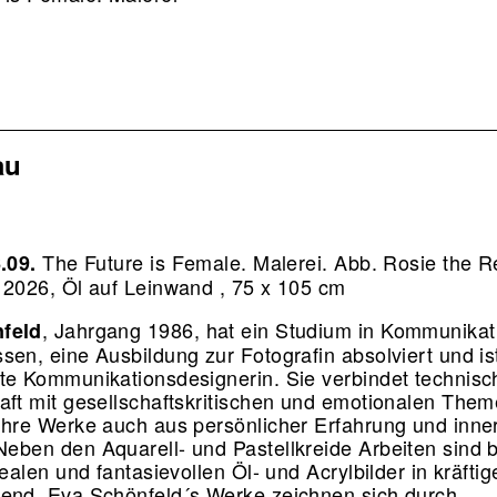
au
The Future is Female. Malerei.
Abb. Rosie the Re
6.09.
 2026, Öl auf Leinwand , 75 x 105 cm
, Jahrgang 1986, hat ein Studium in Kommunikat
feld
sen, eine Ausbildung zur Fotografin absolviert und is
te Kommunikationsdesignerin. Sie verbindet technisc
aft mit gesellschaftskritischen und emotionalen Them
ihre Werke auch aus persönlicher Erfahrung und inne
eben den Aquarell- und Pastellkreide Arbeiten sind 
realen und fantasievollen Öl- und Acrylbilder in kräfti
end. Eva Schönfeld´s Werke zeichnen sich durch