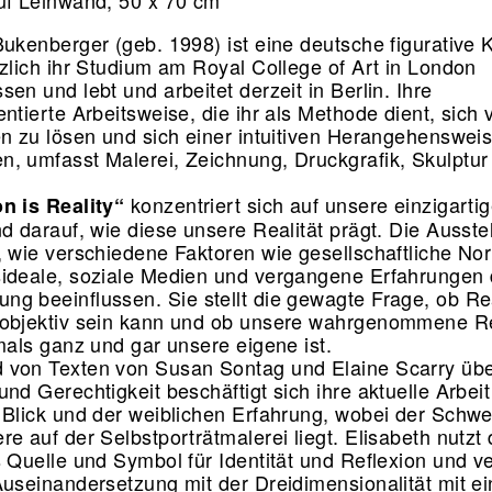
uf Leinwand, 50 x 70 cm
Bukenberger (geb. 1998) ist eine deutsche figurative K
rzlich ihr Studium am Royal College of Art in London
en und lebt und arbeitet derzeit in Berlin. Ihre
ntierte Arbeitsweise, die ihr als Methode dient, sich 
en zu lösen und sich einer intuitiven Herangehenswei
, umfasst Malerei, Zeichnung, Druckgrafik, Skulptur
konzentriert sich auf unsere einzigartig
n is Reality“
nd darauf, wie diese unsere Realität prägt. Die Ausste
, wie verschiedene Faktoren wie gesellschaftliche No
ideale, soziale Medien und vergangene Erfahrungen 
g beeinflussen. Sie stellt die gewagte Frage, ob Rea
objektiv sein kann und ob unsere wahrgenommene Re
emals ganz und gar unsere eigene ist.
von Texten von Susan Sontag und Elaine Scarry übe
und Gerechtigkeit beschäftigt sich ihre aktuelle Arbei
 Blick und der weiblichen Erfahrung, wobei der Schw
e auf der Selbstporträtmalerei liegt. Elisabeth nutzt
s Quelle und Symbol für Identität und Reflexion und v
Auseinandersetzung mit der Dreidimensionalität mit ei