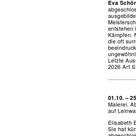
Eva Schön
abgeschlos
ausgebilde
Meistersch
entstehen 
Kämpfen. N
die oft sur
beeindruck
ungewöhnli
Letzte Auss
2026 Art S
01.10. – 2
Malerei.
Ab
auf Leinwa
Elisabeth 
Sie hat kü
abgeschloss