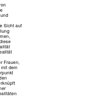
von
se
 und
e Sicht auf
llung
rmen,
diese
lität
alität
r Frauen,
t mit dem
erpunkt
 den
erknüpft
ner
alitäten
.