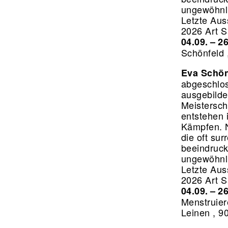
ungewöhnli
Letzte Auss
2026 Art S
04.09. – 2
Schönfeld 
Eva Schön
abgeschlos
ausgebilde
Meistersch
entstehen 
Kämpfen. N
die oft sur
beeindruck
ungewöhnli
Letzte Auss
2026 Art S
04.09. – 2
Menstruier
Leinen , 9