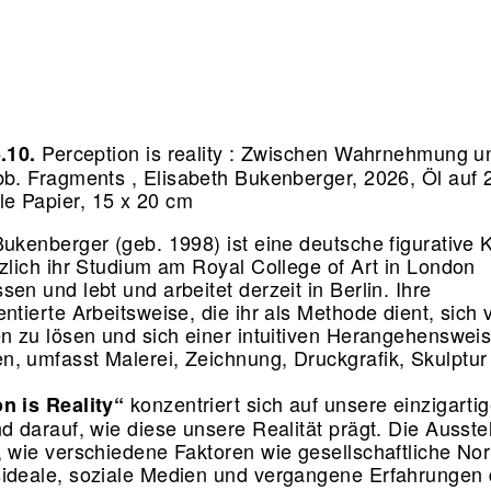
Perception is reality : Zwischen Wahrnehmung un
5.10.
b. Fragments , Elisabeth Bukenberger, 2026, Öl auf 
e Papier, 15 x 20 cm
Bukenberger (geb. 1998) ist eine deutsche figurative K
rzlich ihr Studium am Royal College of Art in London
en und lebt und arbeitet derzeit in Berlin. Ihre
ntierte Arbeitsweise, die ihr als Methode dient, sich 
en zu lösen und sich einer intuitiven Herangehenswei
, umfasst Malerei, Zeichnung, Druckgrafik, Skulptur
konzentriert sich auf unsere einzigartig
n is Reality“
nd darauf, wie diese unsere Realität prägt. Die Ausste
, wie verschiedene Faktoren wie gesellschaftliche No
ideale, soziale Medien und vergangene Erfahrungen 