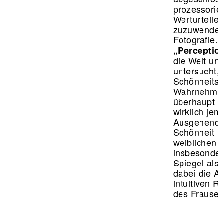
prozessorie
Werturteil
zuzuwenden
Fotografie.
„Perceptio
die Welt u
untersucht
Schönheits
Wahrnehmun
überhaupt 
wirklich j
Ausgehend 
Schönheit 
weiblichen
insbesonder
Spiegel al
dabei die 
intuitiven
des Frause