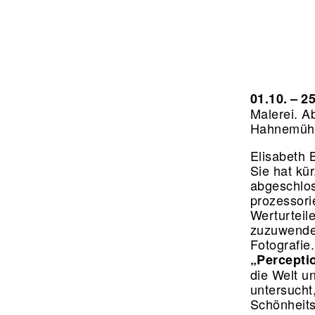
01.10. – 2
Malerei.
Ab
Hahnemühl
Elisabeth 
Sie hat kü
abgeschloss
prozessorie
Werturteil
zuzuwenden
Fotografie.
„Perceptio
die Welt u
untersucht
Schönheits