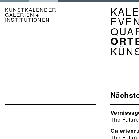
Direkt
NAVI
KAL
zum
KUNSTKALENDER
GALERIEN +
Inhalt
KAL
EVE
INSTITUTIONEN
DE
QUA
ORT
KÜN
Nächste
Vernissag
The Future
Galerienr
The Future