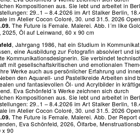
chen Kompositionen aus. Sie lebt und arbeitet in Ber
tellungen: 29..1 – 8.4.2026 im Art Stalker Berlin, 18.
ale im Atelier Cocon Coloré, 30. und 31.5. 2026 Ope
The Future is Female. Malerei.
Abb. I´m like Gol
6.09.
, 2025, Öl auf Leinwand, 60 x 90 cm
, Jahrgang 1986, hat ein Studium in Kommunikat
feld
sen, eine Ausbildung zur Fotografin absolviert und is
te Kommunikationsdesignerin. Sie verbindet technisc
aft mit gesellschaftskritischen und emotionalen Them
ihre Werke auch aus persönlicher Erfahrung und inne
eben den Aquarell- und Pastellkreide Arbeiten sind 
realen und fantasievollen Öl- und Acrylbilder in kräfti
end. Eva Schönfeld´s Werke zeichnen sich durch
chen Kompositionen aus. Sie lebt und arbeitet in Ber
tellungen: 29..1 – 8.4.2026 im Art Stalker Berlin, 18.
ale im Atelier Cocon Coloré, 30. und 31.5. 2026 Ope
The Future is Female. Malerei.
Abb. Der Report 
6.09.
enden, Eva Schönfeld, 2026, Ölfarbe, Menstruationsb
0 x 90