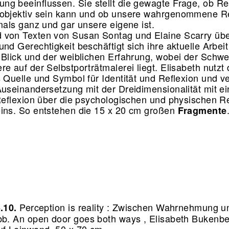
g beeinflussen. Sie stellt die gewagte Frage, ob Rea
objektiv sein kann und ob unsere wahrgenommene Re
emals ganz und gar unsere eigene ist.
von Texten von Susan Sontag und Elaine Scarry übe
und Gerechtigkeit beschäftigt sich ihre aktuelle Arbei
 Blick und der weiblichen Erfahrung, wobei der Schw
e auf der Selbstporträtmalerei liegt. Elisabeth nutzt
s Quelle und Symbol für Identität und Reflexion und v
Auseinandersetzung mit der Dreidimensionalität mit ei
 Reflexion über die psychologischen und physischen Re
ins. So entstehen die 15 x 20 cm großen
Fragmente
Perception is reality : Zwischen Wahrnehmung un
5.10.
b. An open door goes both ways , Elisabeth Bukenbe