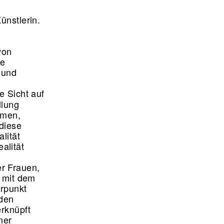
ünstlerin.
von
se
 und
e Sicht auf
llung
rmen,
diese
lität
alität
r Frauen,
t mit dem
erpunkt
 den
erknüpft
ner