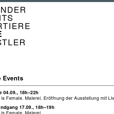
GATION
ENDER
ENDER
NTS
RTIERE
E
STLER
 Events
e 04.09., 18h–22h
 is Female. Malerei. Eröffnung der Ausstellung mit Li
undgang 17.09., 18h–19h
 is Female. Malerei