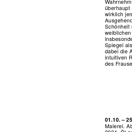
Wahrnehmun
überhaupt 
wirklich j
Ausgehend 
Schönheit 
weiblichen
insbesonder
Spiegel al
dabei die 
intuitiven
des Frause
01.10. – 2
Malerei.
Ab