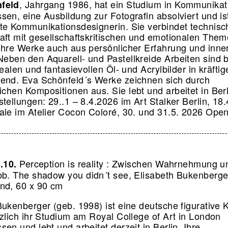
, Jahrgang 1986, hat ein Studium in Kommunikat
feld
sen, eine Ausbildung zur Fotografin absolviert und is
te Kommunikationsdesignerin. Sie verbindet technisc
aft mit gesellschaftskritischen und emotionalen Them
ihre Werke auch aus persönlicher Erfahrung und inne
eben den Aquarell- und Pastellkreide Arbeiten sind 
realen und fantasievollen Öl- und Acrylbilder in kräfti
end. Eva Schönfeld´s Werke zeichnen sich durch
chen Kompositionen aus. Sie lebt und arbeitet in Ber
tellungen: 29..1 – 8.4.2026 im Art Stalker Berlin, 18.
ale im Atelier Cocon Coloré, 30. und 31.5. 2026 Ope
Perception is reality : Zwischen Wahrnehmung un
5.10.
b. The shadow you didn´t see, Elisabeth Bukenberge
nd, 60 x 90 cm
Bukenberger (geb. 1998) ist eine deutsche figurative K
rzlich ihr Studium am Royal College of Art in London
en und lebt und arbeitet derzeit in Berlin. Ihre