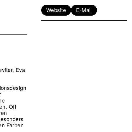
Website
E-Mail
viter, Eva
ionsdesign
t
he
en. Oft
ren
besonders
gen Farben