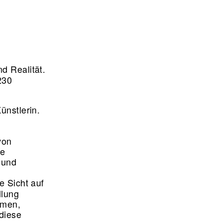
d Realität.
230
ünstlerin.
von
se
 und
e Sicht auf
llung
rmen,
diese