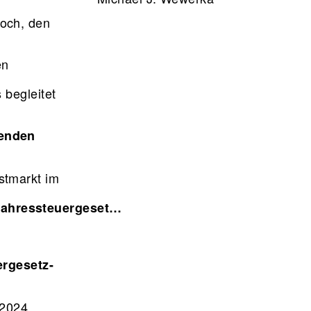
och, den
en
 begleitet
genden
stmarkt im
Jahressteuergeset…
ergesetz-
 2024