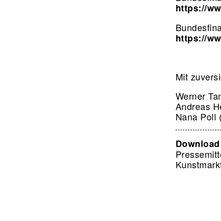
https://w
Bundesfina
https://w
Mit zuvers
Werner Ta
Andreas He
Nana Poll 
Download
Pressemitt
Kunstmarkt