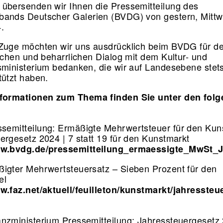
übersenden wir Ihnen die Pressemitteilung des
ands Deutscher Galerien (BVDG) von gestern, Mittw
4.
Zuge möchten wir uns ausdrücklich beim BVDG für d
lichen und beharrlichen Dialog mit dem Kultur- und
sministerium bedanken, die wir auf Landesebene stets
tützt haben.
nformationen zum Thema finden Sie unter den fol
emitteilung: Ermäßigte Mehrwertsteuer für den Kun
ergesetz 2024 | 7 statt 19 für den Kunstmarkt
ww.bvdg.de/pressemitteilung_ermaessigte_MwSt_
igter Mehrwertsteuersatz – Sieben Prozent für den
el
w.faz.net/aktuell/feuilleton/kunstmarkt/jahressteu
nzministerium Pressemitteilung: Jahressteuergesetz