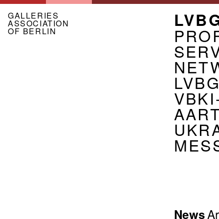
Skip
MEN
LVB
to
GALLERIES
ASSOCIATION
main
ASSO
PROF
OF BERLIN
content
EN
SER
NET
LVB
VBKI
AART
UKR
MES
Menu
Ar
News