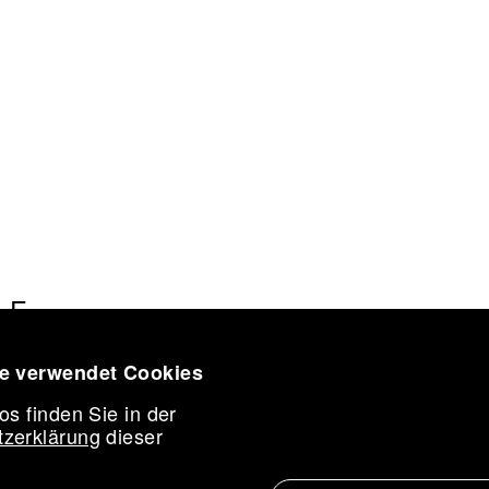
IATION
LE
CES
ORK
te verwendet Cookies
CONFERENCE 2026
AWARD
os finden Sie in der
ST IN RESIDENCE
zerklärung
dieser
NE