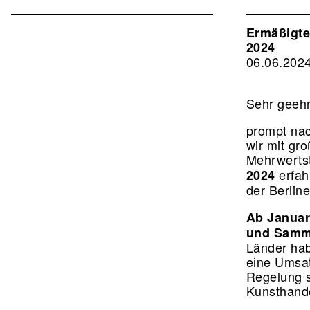
Associat
EN
Ermäßigte
2024
2nd
06.06.202
Level
Sehr geehr
prompt nac
wir mit gr
Mehrwerts
erfah
2024
der Berlin
Ab Januar
und Samml
Länder hab
eine Umsat
Regelung s
Kunsthande