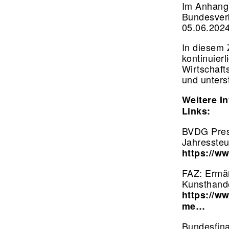
Im Anhang 
Bundesverb
05.06.202
In diesem 
kontinuier
Wirtschaft
und unters
Weitere I
Links:
BVDG Press
Jahressteu
https://w
FAZ: Ermäß
Kunsthand
https://ww
me…
Bundesfina