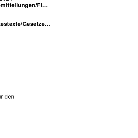
emitteilungen/Fi…
)
zestexte/Gesetze…
ür den