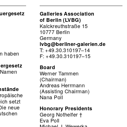
uergesetz
Galleries Association
of Berlin (LVBG)
Kalckreuthstraße 15
10777 Berlin
Germany
lvbg@berliner-galerien.de
T: +49.30.310197–14
on haben
F: +49.30.310197–15
n
ergesetz
Board
m Namen
Werner Tammen
(Chairman)
Andreas Herrmann
nstände
(Assisting Chairman)
ropäische
Nana Poll
ich setzt
Die neue
Honorary Presidents
utschen
Georg Nothelfer †
Eva Poll
Michael J. Wewerka