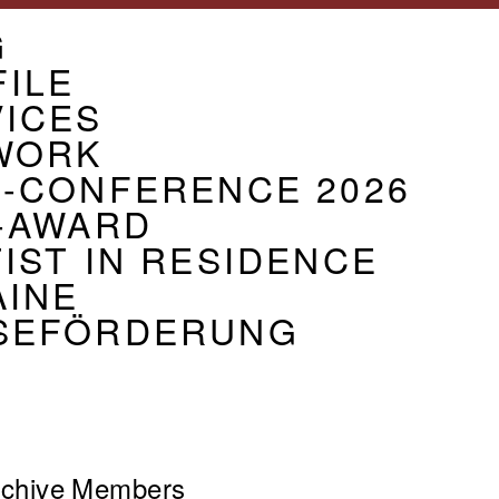
U
G
CIATION
ILE
VICES
WORK
G-CONFERENCE 2026
-AWARD
IST IN RESIDENCE
AINE
SEFÖRDERUNG
chive
Members