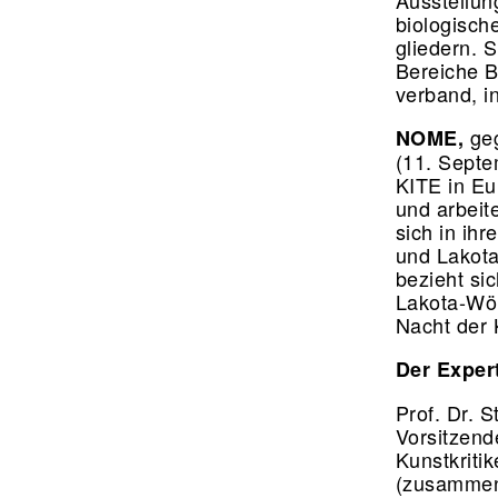
Ausstellun
biologisch
gliedern. 
Bereiche B
verband, 
geg
NOME,
(11. Septe
KITE in Eu
und arbeit
sich in ih
und Lakota
bezieht si
Lakota-Wör
Nacht der 
Der Exper
Prof. Dr. 
Vorsitzend
Kunstkriti
(zusammen 