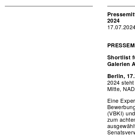
Associat
EN
Pressemit
2024
2nd
17.07.202
Level
PRESSEM
Shortlist
Galerien 
Berlin, 17
2024 steht
Mitte, NA
Eine Exper
Bewerbunge
(VBKI) und
zum achte
ausgewählt
Senatsverw