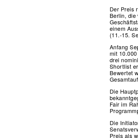
Der Preis r
Berlin, di
Geschäftst
einem Aus
(11.-15. Se
Anfang Sep
mit 10.00
drei nomin
Shortlist 
Bewertet w
Gesamtauftr
Die Hauptp
bekanntgeg
Fair im Ra
Programmp
Die Initi
Senatsverw
Preis als 