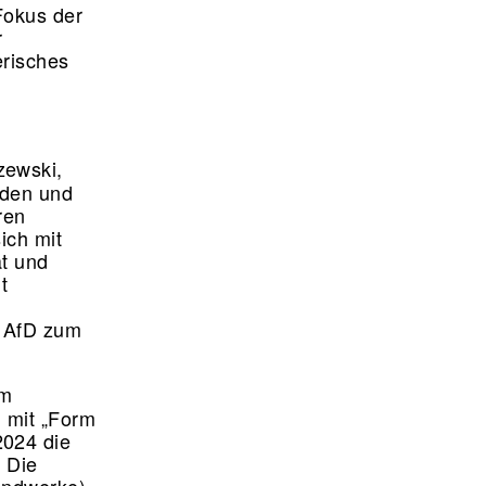
Fokus der
r
erisches
zewski,
nden und
ren
ich mit
ät und
t
r AfD zum
em
 mit „Form
2024 die
 Die