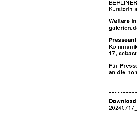
BERLINER 
Kuratorin 
Weitere I
galerien.d
Presseanfr
Kommunika
17,
sebas
Für Press
an die nom
Download
20240717_