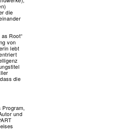
andwerke),
en)
er die
teinander
 as Root“
ung von
rin lebt
ntriert
elligenz
ngstitel
ller
 dass die
ts Program,
Autor und
MPART
eises