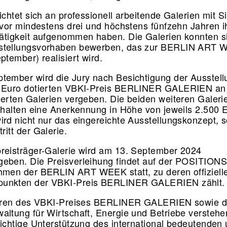
ichtet sich an professionell arbeitende Galerien mit Si
e vor mindestens drei und höchstens fünfzehn Jahren i
ätigkeit aufgenommen haben. Die Galerien konnten s
stellungs­vorhaben bewerben, das zur BERLIN ART
ptember) realisiert wird.
tember wird die Jury nach Besichtigung der Ausstel
0 Euro dotierten VBKI-Preis BERLINER GALERIEN an 
ierten Galerien vergeben. Die beiden weiteren Galeri
erhalten eine Anerkennung in Höhe von jeweils 2.500 
ird nicht nur das eingereichte Ausstellungs­konzept, 
itt der Galerie.
reisträger-Galerie wird am 13. September 2024
eben. Die Preisverleihung findet auf der POSITIONS 
hmen der BERLIN ART WEEK statt, zu deren offiziell
unkten der VBKI-Preis BERLINER GALERIEN zählt.
atoren des VBKI-Preises BERLINER GALERIEN sowie d
altung für Wirtschaft, Energie und Betriebe versteh
wichtige Unterstützung des international bedeutenden