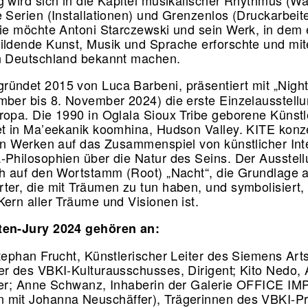
g wird sich in die Kapitel musikalischer Rhythmus (W
e Serien (Installationen) und Grenzenlos (Druckarbeit
Sie möchte Antoni Starczewski und sein Werk, in dem 
ildende Kunst, Musik und Sprache erforschte und mi
in Deutschland bekannt machen.
ründet 2015 von Luca Barbeni, präsentiert mit „Night
mber bis 8. November 2024) die erste Einzelausstell
ropa. Die 1990 in Oglala Sioux Tribe geborene Künstle
et in Ma’eekanik koomhina, Hudson Valley. KITE konze
ren Werken auf das Zusammenspiel von künstlicher Int
-Philosophien über die Natur des Seins. Der Ausstellu
ch auf den Wortstamm (Root) „Nacht“, die Grundlage a
ter, die mit Träumen zu tun haben, und symbolisiert,
Kern aller Träume und Visionen ist.
ten-Jury 2024 gehören an:
Stephan Frucht, Künstlerischer Leiter des Siemens Ar
er des VBKI-Kulturausschusses, Dirigent; Kito Nedo, 
ker; Anne Schwanz, Inhaberin der Galerie OFFICE I
mit Johanna Neuschäffer), Trägerinnen des VBKI-Pr