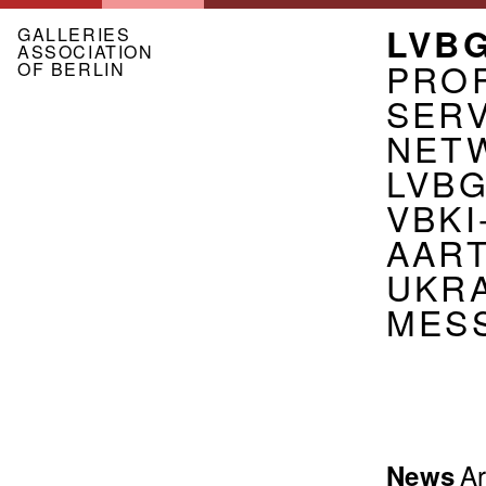
Skip
MEN
LVB
to
GALLERIES
ASSOCIATION
main
ASSO
PROF
OF BERLIN
content
EN
SER
NET
LVB
VBKI
AART
UKR
MES
Menu
Ar
News