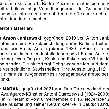
Kunstmarktstandorts Berlin. Zudem möchten sie den 
eit auf die wichtige Vermittlungsarbeit der Galerien fü
ische Kunst richten und auf deren großes unternehm
t aufmerksam machen.
ierten Galerien:
, gegründet 2019 von Anton Jani
e Anton Janizewski
eptember eine Einzelausstellung der in Berlin arbeite
ünstlerin Emma Adler (geboren 1980 in Besch). In ih
nden multimedialen Installationen setzt Emma Adler s
komplexen Original, Kopie und Fake sowie Virtualit
useinander. Sie hinterfragt Sehgewohnheiten und dami
 vermeintliche Gewissheiten. Ihre Ausstellung „112“
tel) nimmt ein KI-generiertes Propaganda-Sharepic de
unkt.
, gegründet 2021 von Dan Chen, widmet d
ie NADAN
 Avantgarde-Künstler Antoni Starczewski (1924-2000)
ik in Keramik“ vom 6. September bis 16. November 
ößte Ausstellung seiner Keramikwerke in Deutschland.