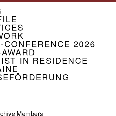
U
G
CIATION
ILE
VICES
WORK
G-CONFERENCE 2026
-AWARD
IST IN RESIDENCE
AINE
SEFÖRDERUNG
chive
Members