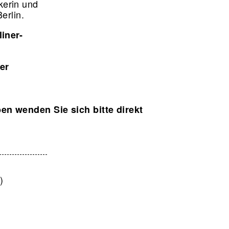
kerin und
erlin.
iner-
er
en wenden Sie sich bitte direkt
)