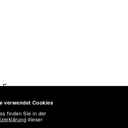
IATION
LE
CES
ORK
te verwendet Cookies
CONFERENCE 2026
AWARD
os finden Sie in der
ST IN RESIDENCE
zerklärung
dieser
NE