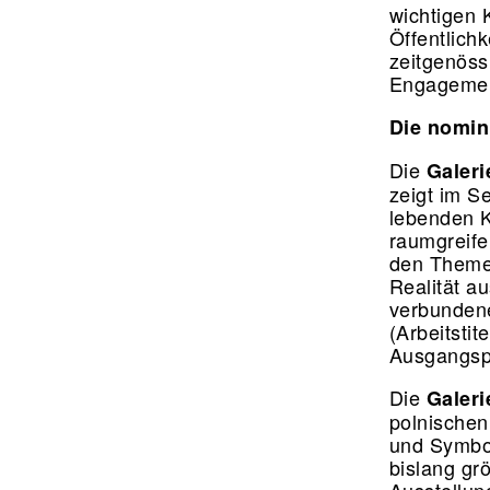
wichtigen 
Öffentlichk
zeitgenöss
Engagemen
Die nomin
Die
Galeri
zeigt im S
lebenden K
raumgreife
den Themen
Realität a
verbundene
(Arbeitsti
Ausgangsp
Die
Galer
polnischen
und Symbol
bislang gr