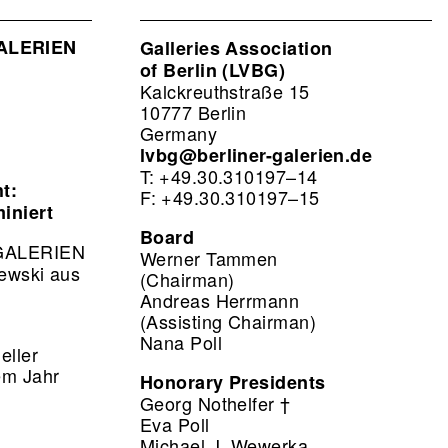
GALERIEN
Galleries Association
of Berlin (LVBG)
Kalckreuthstraße 15
10777 Berlin
Germany
lvbg@berliner-galerien.de
T: +49.30.310197–14
t:
F: +49.30.310197–15
iniert
Board
R GALERIEN
Werner Tammen
zewski aus
(Chairman)
Andreas Herrmann
(Assisting Chairman)
Nana Poll
eller
em Jahr
Honorary Presidents
Georg Nothelfer †
Eva Poll
Michael J. Wewerka