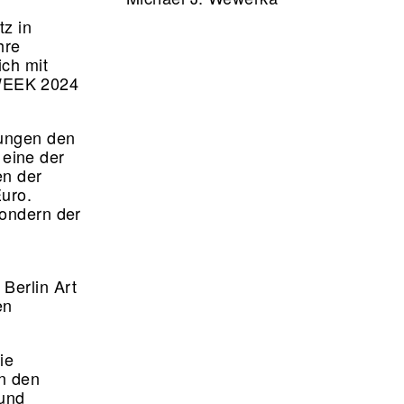
tz in
hre
ich mit
 WEEK 2024
lungen den
eine der
en der
Euro.
sondern der
Berlin Art
en
ie
en den
 und