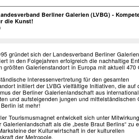
ion
Landesverband Berliner Galerien (LVBG) - Kompet
ür die Kunst!
0
95 gründet sich der Landesverband Berliner Galeri
ert in den Folgejahren erfolgreich die nachhaltige En
m größten Galerienstandort in Europa mit aktuell 470
ständische Interessenvertretung für den gesamten
ndort initiiert der LVBG vielfältige Initiativen, die auf
mus der Berliner Galerienlandschaft aus international
en und aufsteigenden jungen und mittelständischen 
 Berlin ist mehr!
eller Tourismusmagnet entwickelt sich unter Mitwirku
r Galerienlandschaft als die „beste Braut Berlins“ zu 
arksteine der Kulturwirtschaft in der kulturellen
kraft der Metropole.