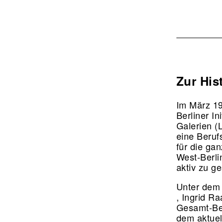
Zur His
Im März 19
Berliner I
Galerien (
eine Beruf
für die ga
West-Berli
aktiv zu ge
Unter dem
, Ingrid R
Gesamt-Be
dem aktuel