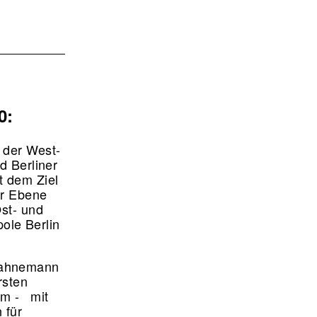
10:
 der West-
d Berliner
t dem Ziel
er Ebene
Ost- und
ole Berlin
Fahnemann
rsten
am - mit
 für