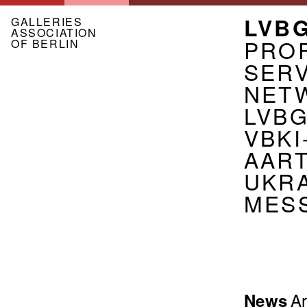
Skip
MEN
LVB
to
GALLERIES
ASSOCIATION
main
ASSO
PROF
OF BERLIN
content
EN
SER
NET
LVB
VBKI
AART
UKR
MES
Menu
Ar
News