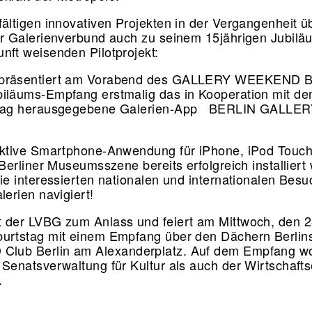
fältigen innovativen Projekten in der Vergangenheit ü
er Galerienverbund auch zu seinem 15jährigen Jubilä
nft weisenden Pilotprojekt:
präsentiert am Vorabend des GALLERY WEEKEND B
iläums-Empfang erstmalig das in Kooperation mit de
rlag herausgegebene Galerien-App BERLIN GALLE
aktive Smartphone-Anwendung für iPhone, iPod Touch
 Berliner Museumsszene bereits erfolgreich installier
ie interessierten nationalen und internationalen Besu
lerien navigiert!
 der LVBG zum Anlass und feiert am Mittwoch, den 
urtstag mit einem Empfang über den Dächern Berlin
lub Berlin am Alexanderplatz. Auf dem Empfang wo
 Senatsverwaltung für Kultur als auch der Wirtschaft
en.