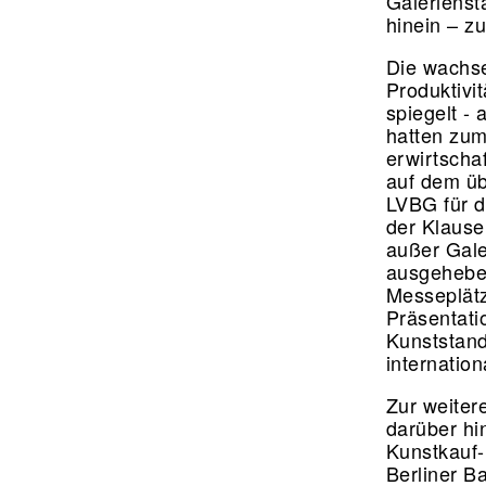
Galerienst
hinein – z
Die wachse
Produktivi
spiegelt - 
hatten zum
erwirtscha
auf dem üb
LVBG für d
der Klause
außer Gale
ausgehebel
Messeplätz
Präsentatio
Kunststand
internatio
Zur weiter
darüber hi
Kunstkauf-
Berliner B