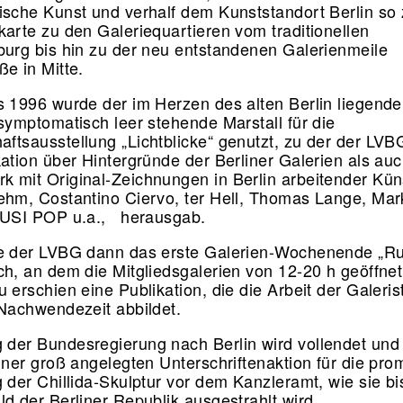
ische Kunst und verhalf dem Kunststandort Berlin so 
karte zu den Galeriequartieren vom traditionellen
burg bis hin zu der neu entstandenen Galerienmeile
ße in Mitte.
s 1996 wurde der im Herzen des alten Berlin liegende
 symptomatisch leer stehende Marstall für die
ftsausstellung „Lichtblicke“ genutzt, zu der der LV
kation über Hintergründe der Berliner Galerien als auc
 mit Original-Zeichnungen in Berlin arbeitender Küns
ehm, Costantino Ciervo, ter Hell, Thomas Lange, Ma
 SUSI POP u.a., herausgab.
te der LVBG dann das erste Galerien-Wochenende „R
ch, an dem die Mitgliedsgalerien von 12-20 h geöffnet
 erschien eine Publikation, die die Arbeit der Galeris
 Nachwendezeit abbildet.
der Bundesregierung nach Berlin wird vollendet un
einer groß angelegten Unterschriftenaktion für die pro
g der Chillida-Skulptur vor dem Kanzleramt, wie sie bi
ld der Berliner Republik ausgestrahlt wird.