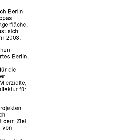
ch Berlin
ropas
agerfläche,
st sich
ahr 2003.
chen
tes Berlin,
für die
er
 erzielte,
tektur für
rojekten
ich
t dem Ziel
G von
m