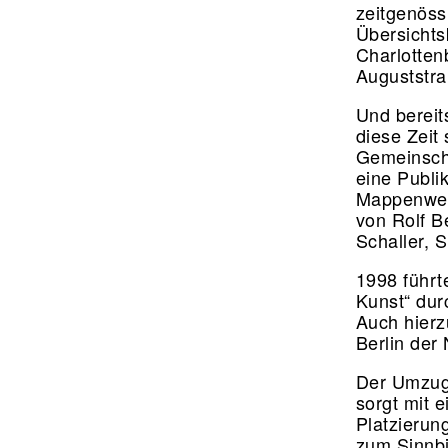
zeitgenöss
Übersichts
Charlotten
Auguststra
Und bereit
diese Zeit
Gemeinscha
eine Publi
Mappenwerk
von Rolf B
Schaller,
1998 führ
Kunst“ dur
Auch hierzu
Berlin der
Der Umzug 
sorgt mit 
Platzierun
zum Sinnbi