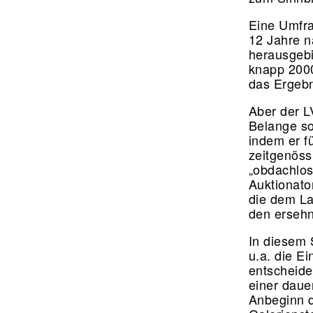
Eine Umfra
12 Jahre n
herausgebi
knapp 2000
das Ergebn
Aber der L
Belange so
indem er fü
zeitgenössi
„obdachlos
Auktionato
die dem La
den erseh
In diesem 
u.a. die E
entscheide
einer daue
Anbeginn d