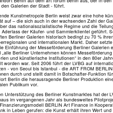
andort Berlin auf dem art forum berlin aus, der in den
u den Galerien der Stadt - führt.
nde Kunstmetropole Berlin weist zwar eine hohe küns
tät auf – die sich auch in der wachsenden Zahl der Ga
aber das nationalsozialistische Regime und die Teilun
 Aderlass der Käufer- und Sammlerklientel geführt. S
ften Berliner Galerien historisch bedingt zu 70 % ihr
erregionalen und internationalen Markt. Daher setzte
ie Einführung der Messeförderung Berliner Galerien ei
l „alle Berliner Unternehmen können Messeförderung 
rien und künstlerische Institutionen“ in den 80er Jah
t worden war. Seit 2006 führt der LVBG auf internati
en - von Seoul bis Istanbul - die ART FROM BERLIN
nen durch und stellt damit in Botschafter-Funktion fü
ort Berlin die herausragende Berliner Produktion ei
nalen Publikum vor.
en Unterstützung des Berliner Kunstmarktes hat der 
naus im vergangenen Jahr als bundesweites Pilotproj
Finanzierungsmodell BERLIN Art Finance in Kooperat
ank in Leben gerufen: die Kunst erhält ihren Wert und