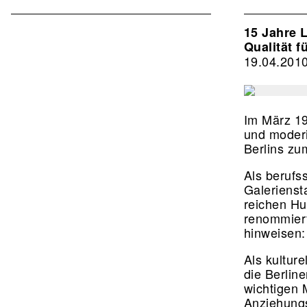
Associat
EN
15 Jahre 
Qualität f
2nd
19.04.201
Level
Im März 19
und moderi
Berlins zu
Als berufs
Galeriensta
reichen Hu
renommiert
hinweisen:
Als kultur
die Berline
wichtigen M
Anziehungs