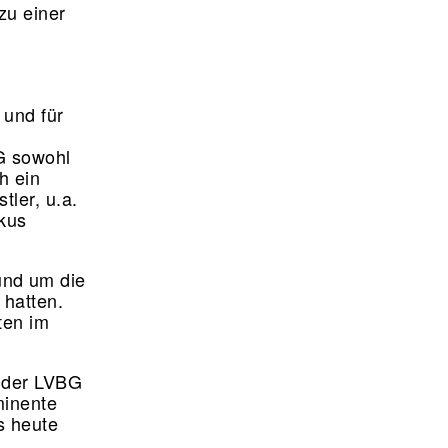
zu einer
 und für
BG sowohl
h ein
tler, u.a.
rkus
und um die
 hatten.
ten im
d der LVBG
minente
s heute