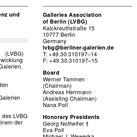
enz und
Galleries Association
of Berlin (LVBG)
Kalckreuthstraße 15
10777 Berlin
Germany
lvbg@berliner-galerien.de
en (LVBG)
T: +49.30.310197–14
twicklung
F: +49.30.310197–15
 Galerien.
Board
Werner Tammen
 den
(Chairman)
Andreas Herrmann
Galerien
(Assisting Chairman)
Nana Poll
ng des LVBG
Honorary Presidents
einem der
Georg Nothelfer †
Eva Poll
Michael J. Wewerka