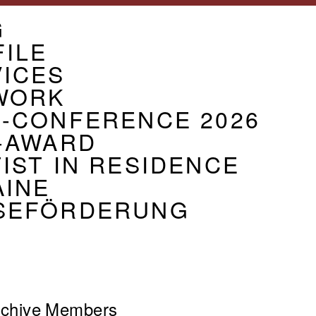
U
G
CIATION
ILE
VICES
WORK
G-CONFERENCE 2026
-AWARD
IST IN RESIDENCE
AINE
SEFÖRDERUNG
chive
Members