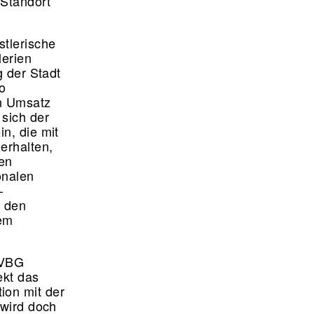
 Standort
tlerische
lerien
g der Stadt
o
en Umsatz
 sich der
n, die mit
erhalten,
ren
onalen
-
r den
nem
LVBG
ekt das
ion mit der
 wird doch