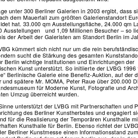
ge unter 300 Berliner Galerien in 2003 ergibt, dass si
ach dem Mauerfall zum größten Galerienstandort Eu
ldet hat. 33.000 qm Ausstellungsfläche, 24.000 qm L
 Ausstellungen und 1,09 Millionen Besucher – so lie
is der Arbeit der Galeristen am Standort Berlin im J
VBG kümmert sich nicht nur um die rein berufständis
ndern sucht die Stärkung des gesamten Kunststandor
r Berlin wichtige Institutionen und Einrichtungen der
schen Kunst unterstützt. So initiierte der LVBG 1996 
e“ Berlinische Galerie eine Benefiz-Auktion, auf der d
r und spätere Mr. MOMA, Peter Raue über 200.000 DM
ndesmuseum für Moderne Kunst, Fotografie und Archi
nten Umzug überreicht wurden.
Sinne unterstützt der LVBG mit Partnerschaften und P
inrichtung des Berliner Kunstherbstes und engagiert s
nd für die Realisierung der Temporären Kunsthalle mi
rhaften Kunsthalle für Berlin. Ebenso richtet der LVB
er Berliner Kunstmesse einen Informationsstand zu