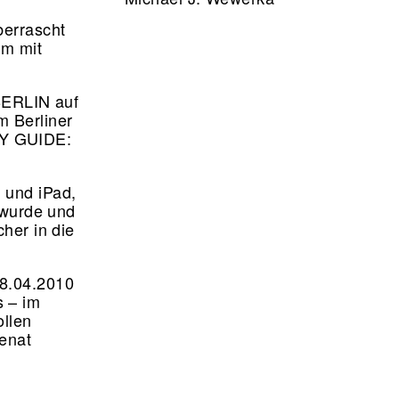
berrascht
um mit
ERLIN auf
m Berliner
RY GUIDE:
 und iPad,
t wurde und
cher in die
28.04.2010
s – im
llen
senat