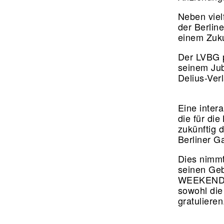
Neben viel
der Berlin
einem Zuku
Der LVBG 
seinem Jub
Delius-Ve
Eine inter
die für die
zukünftig d
Berliner Ga
Dies nimmt
seinen Geb
WEEKEND C
sowohl die
gratulier