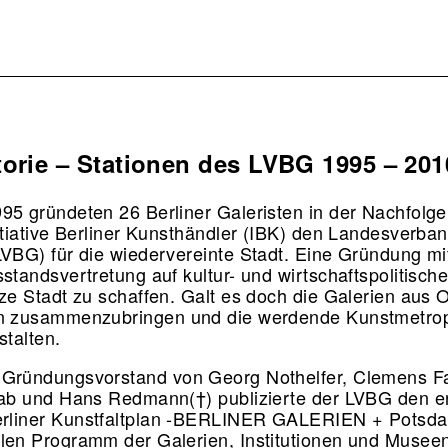
torie – Stationen des LVBG 1995 – 20
95 gründeten 26 Berliner Galeristen in der Nachfolge
nitiative Berliner Kunsthändler (IBK) den Landesverban
LVBG) für die wiedervereinte Stadt. Eine Gründung mi
sstandsvertretung auf kultur- und wirtschaftspolitisch
nze Stadt zu schaffen. Galt es doch die Galerien aus 
n zusammenzubringen und die werdende Kunstmetrop
stalten.
 Gründungsvorstand von Georg Nothelfer, Clemens 
aab und Hans Redmann(†) publizierte der LVBG den e
rliner Kunstfaltplan -BERLINER GALERIEN + Potsd
len Programm der Galerien, Institutionen und Museen